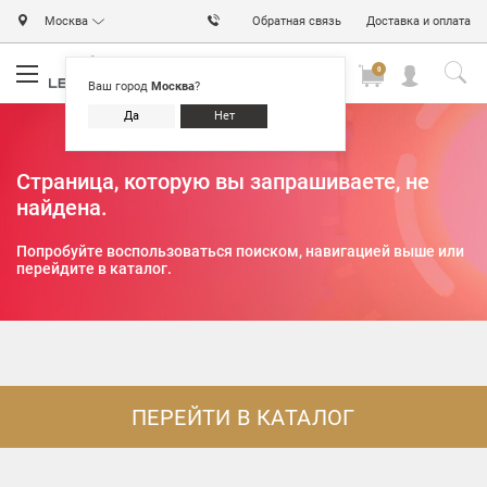
Москва
Обратная связь
Доставка и оплата
0
0
0
Ваш город
Москва
?
Да
Нет
Страница, которую вы запрашиваете, не
найдена.
Попробуйте воспользоваться поиском, навигацией выше или
перейдите в каталог.
ПЕРЕЙТИ В КАТАЛОГ