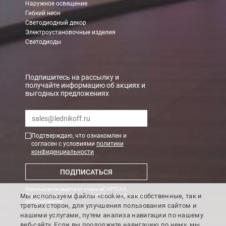
Наружное освещение
Гибкий неон
Светодиодный декор
Электроустановочные изделия
Светодиоды
Подпишитесь на рассылку и
получайте информацию об акциях и
выгодных предложениях
Подтверждаю, что ознакомлен и
согласен с условиями
политики
конфиденциальности
ПОДПИСАТЬСЯ
Используется защита от спама reCAPTCHA,
Мы используем файлы «cookie», как собственные, так и
Политика конфиденциальности Google
и
Условия
использования
.
третьих сторон, для улучшения пользования сайтом и
нашими услугами, путем анализа навигации по нашему
веб-сайту. Если вы продолжите навигацию по нему, мы