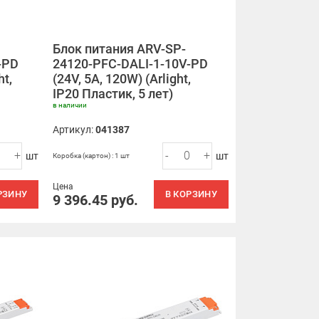
Блок питания ARV-SP-
-PD
24120-PFC-DALI-1-10V-PD
ht,
(24V, 5A, 120W) (Arlight,
IP20 Пластик, 5 лет)
в наличии
Артикул:
041387
+
-
+
шт
шт
Коробка (картон) : 1 шт
Цена
РЗИНУ
В КОРЗИНУ
9 396.45
руб.