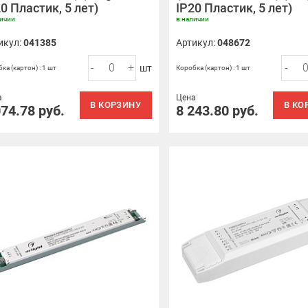
0 Пластик, 5 лет)
IP20 Пластик, 5 лет)
личии
в наличии
икул:
041385
Артикул:
048672
-
+
-
шт
ка (картон) : 1 шт
Коробка (картон) : 1 шт
а
Цена
В КОРЗИНУ
В КО
074.78
руб.
8 243.80
руб.