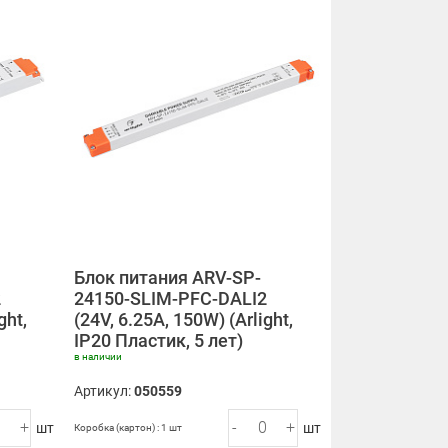
Блок питания ARV-SP-
2
24150-SLIM-PFC-DALI2
ght,
(24V, 6.25A, 150W) (Arlight,
IP20 Пластик, 5 лет)
в наличии
Артикул:
050559
+
-
+
шт
шт
Коробка (картон) : 1 шт