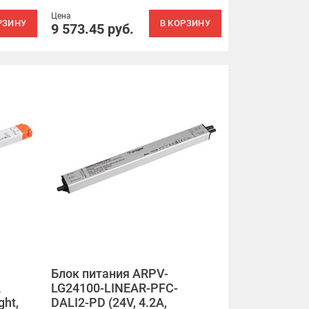
Цена
РЗИНУ
В КОРЗИНУ
9 573.45
руб.
Блок питания ARPV-
2
LG24100-LINEAR-PFC-
ght,
DALI2-PD (24V, 4.2A,