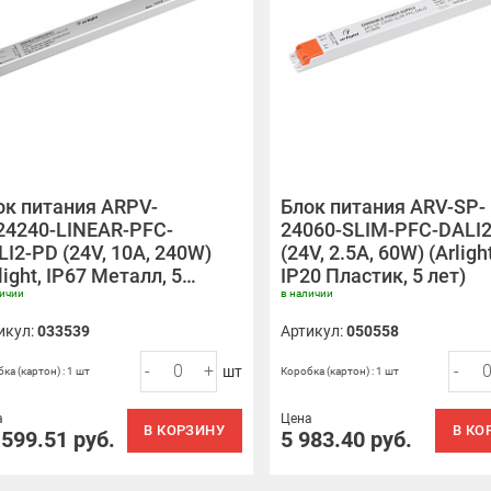
ок питания ARPV-
Блок питания ARV-SP-
24240-LINEAR-PFC-
24060-SLIM-PFC-DALI
LI2-PD (24V, 10A, 240W)
(24V, 2.5A, 60W) (Arlight
light, IP67 Металл, 5…
IP20 Пластик, 5 лет)
личии
в наличии
икул:
033539
Артикул:
050558
-
+
-
шт
ка (картон) : 1 шт
Коробка (картон) : 1 шт
а
Цена
В КОРЗИНУ
В КО
 599.51
руб.
5 983.40
руб.