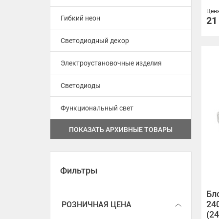
Цен
управление по ZIGBEE / WiFi /
Гибкий неон
21
BT /RF
Светодиодный декор
диммируемые 12V (0-10V)
Электроустановочные изделия
диммируемые 24V (0-10V)
Светодиоды
диммируемые 12V (TRIAC)
диммируемые 24V (TRIAC)
Функциональный свет
ПОКАЗАТЬ АРХИВНЫЕ ТОВАРЫ
диммируемые 24V (DALI)
диммируемые 24V (DALI DT8
CCT цвет. темп.)
Фильтры
диммируемые 48V IP67 (DALI)
Бл
24
РОЗНИЧНАЯ ЦЕНА
(24