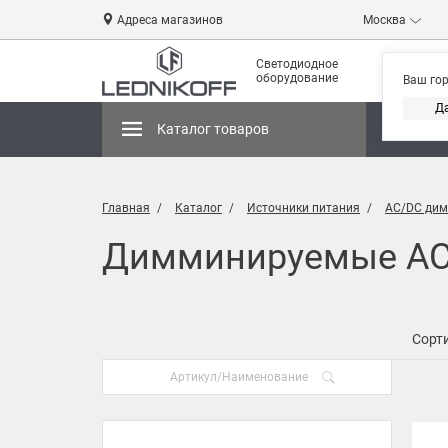
Адреса магазинов
Москва
Светодиодное
оборудование
Ваш го
Д
Каталог товаров
Магази
Главная
Каталог
Источники питания
AC/DC дим
Димминируемые AC/
Сорти