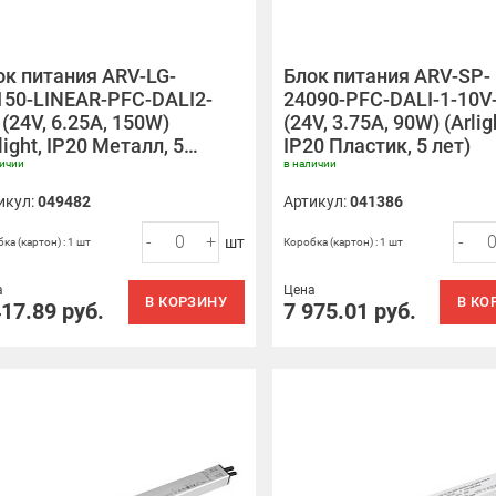
ок питания ARV-LG-
Блок питания ARV-SP-
150-LINEAR-PFC-DALI2-
24090-PFC-DALI-1-10V
(24V, 6.25A, 150W)
(24V, 3.75A, 90W) (Arlig
light, IP20 Металл, 5…
IP20 Пластик, 5 лет)
личии
в наличии
икул:
049482
Артикул:
041386
-
+
-
шт
ка (картон) : 1 шт
Коробка (картон) : 1 шт
а
Цена
В КОРЗИНУ
В КО
417.89
руб.
7 975.01
руб.