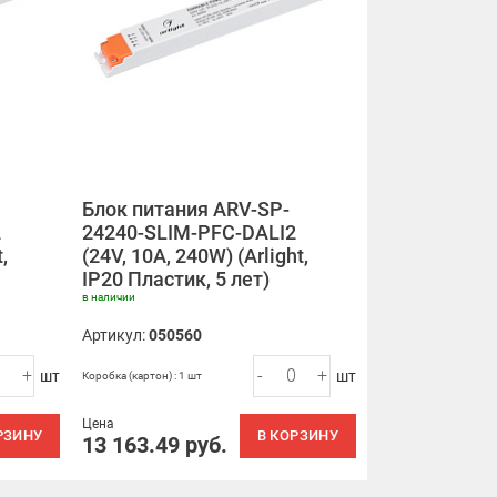
Блок питания ARV-SP-
2
24240-SLIM-PFC-DALI2
,
(24V, 10A, 240W) (Arlight,
IP20 Пластик, 5 лет)
в наличии
Артикул:
050560
+
-
+
шт
шт
Коробка (картон) : 1 шт
Цена
РЗИНУ
В КОРЗИНУ
13 163.49
руб.