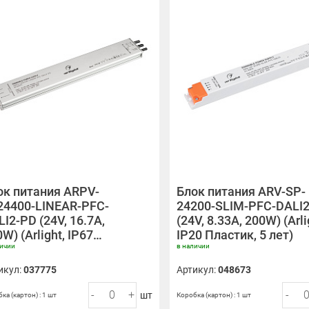
ок питания ARPV-
Блок питания ARV-SP-
24400-LINEAR-PFC-
24200-SLIM-PFC-DALI
I2-PD (24V, 16.7A,
(24V, 8.33A, 200W) (Arli
W) (Arlight, IP67…
IP20 Пластик, 5 лет)
личии
в наличии
икул:
037775
Артикул:
048673
-
+
-
шт
ка (картон) : 1 шт
Коробка (картон) : 1 шт