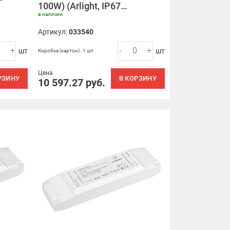
100W) (Arlight, IP67…
в наличии
Артикул:
033540
+
-
+
шт
шт
Коробка (картон) : 1 шт
Цена
РЗИНУ
В КОРЗИНУ
10 597.27
руб.