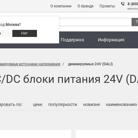
8 (80
О компании
О бренде
Проекты
звонок
П
род
Москва
?
Адреса магазинов
8 (800) 301 91 28
а
Нет
ны
Калькуляторы
Поддержка
Информация
мируемые источники напряжения
диммируемые 24V (DALI)
DC блоки питания 24V (D
ровать по:
цене
популярности
новизне
наименованию