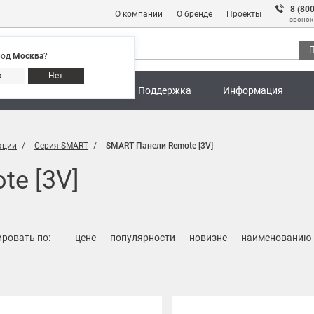
8 (80
О компании
О бренде
Проекты
звонок
П
род
Москва
?
Адреса магазинов
8 (800) 301 91 28
а
Нет
ны
Калькуляторы
Поддержка
Информация
ации
Серия SMART
SMART Панели Remote [3V]
e [3V]
ровать по:
цене
популярности
новизне
наименованию