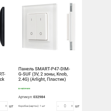
Панель SMART-P47-DIM-
RT-
G-SUF (3V, 2 зоны, Knob,
ck
2.4G) (Arlight, Пластик)
в наличии
Артикул:
032984
+
-
+
шт
шт
Коробка (картон) : 1 шт