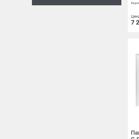
Короб
Цен
7 
Па