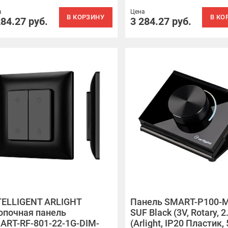
а
Цена
В КОРЗИНУ
В КО
284.27
руб.
3 284.27
руб.
TELLIGENT ARLIGHT
Панель SMART-P100-M
опочная панель
SUF Black (3V, Rotary, 2
ART-RF-801-22-1G-DIM-
(Arlight, IP20 Пластик, 