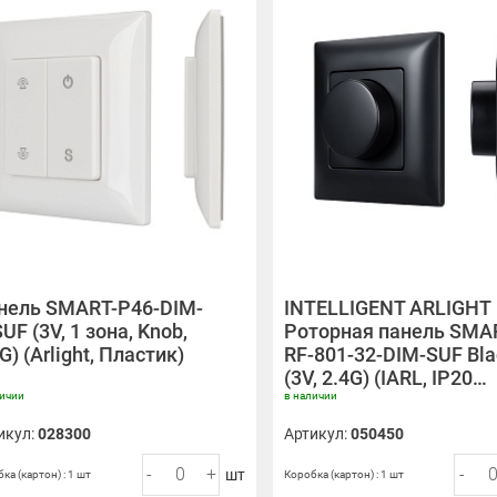
нель SMART-P46-DIM-
INTELLIGENT ARLIGHT
UF (3V, 1 зона, Knob,
Роторная панель SMA
G) (Arlight, Пластик)
RF-801-32-DIM-SUF Bla
(3V, 2.4G) (IARL, IP20…
личии
в наличии
икул:
028300
Артикул:
050450
-
+
-
шт
ка (картон) : 1 шт
Коробка (картон) : 1 шт