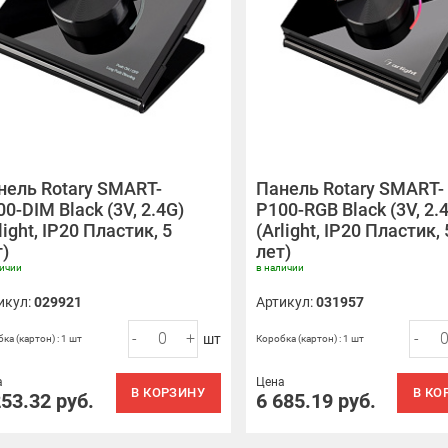
нель Rotary SMART-
Панель Rotary SMART-
0-DIM Black (3V, 2.4G)
P100-RGB Black (3V, 2.
light, IP20 Пластик, 5
(Arlight, IP20 Пластик, 
т)
лет)
личии
в наличии
икул:
029921
Артикул:
031957
-
+
-
шт
ка (картон) : 1 шт
Коробка (картон) : 1 шт
а
Цена
В КОРЗИНУ
В КО
253.32
руб.
6 685.19
руб.