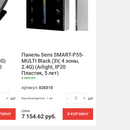
Панель Sens SMART-P55-
4G)
MULTI Black (3V, 4 зоны,
5
2.4G) (Arlight, IP20
Пластик, 5 лет)
в наличии
Артикул:
028310
+
-
+
шт
шт
Коробка (картон) : 1 шт
Цена
РЗИНУ
В КОРЗИНУ
7 154.62
руб.