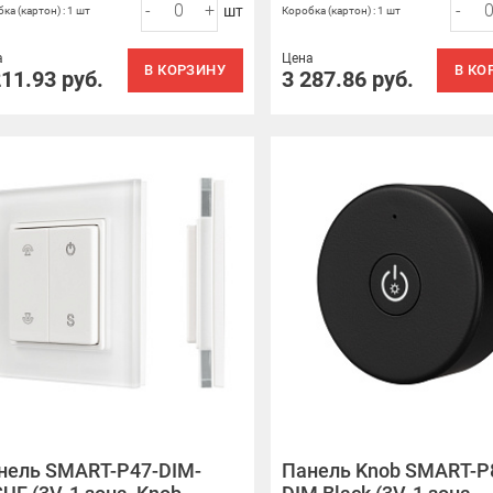
-
+
-
шт
ка (картон) : 1 шт
Коробка (картон) : 1 шт
а
Цена
В КОРЗИНУ
В КО
211.93
руб.
3 287.86
руб.
нель SMART-P47-DIM-
Панель Knob SMART-P