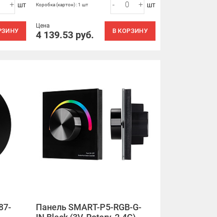
+
-
+
шт
шт
Коробка (картон) : 1 шт
Цена
РЗИНУ
В КОРЗИНУ
4 139.53
руб.
87-
Панель SMART-P5-RGB-G-