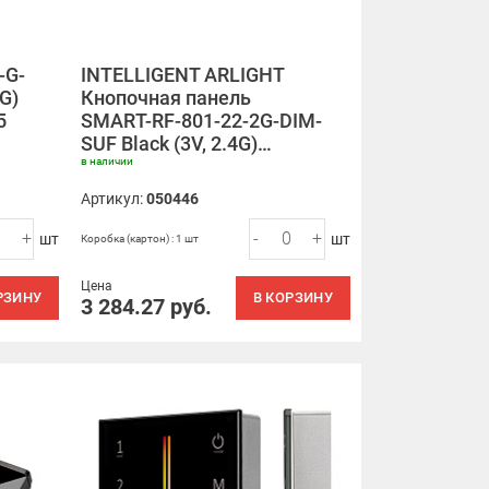
-G-
INTELLIGENT ARLIGHT
4G)
Кнопочная панель
5
SMART-RF-801-22-2G-DIM-
SUF Black (3V, 2.4G)…
в наличии
Артикул:
050446
+
-
+
шт
шт
Коробка (картон) : 1 шт
Цена
РЗИНУ
В КОРЗИНУ
3 284.27
руб.