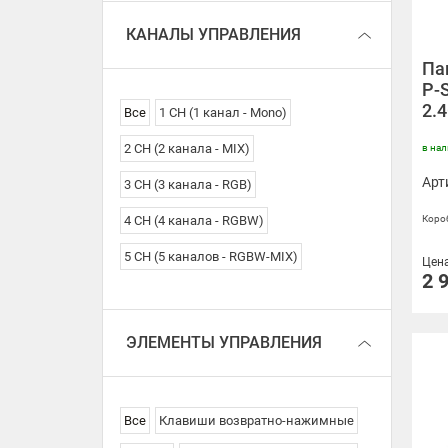
КАНАЛЫ УПРАВЛЕНИЯ
Па
P-S
2.4
Все
1 CH (1 канал - Mono)
2 CH (2 канала - MIX)
в на
Арт
3 CH (3 канала - RGB)
Короб
4 CH (4 канала - RGBW)
5 CH (5 каналов - RGBW-MIX)
Цен
2 
ЭЛЕМЕНТЫ УПРАВЛЕНИЯ
Все
Клавиши возвратно-нажимные