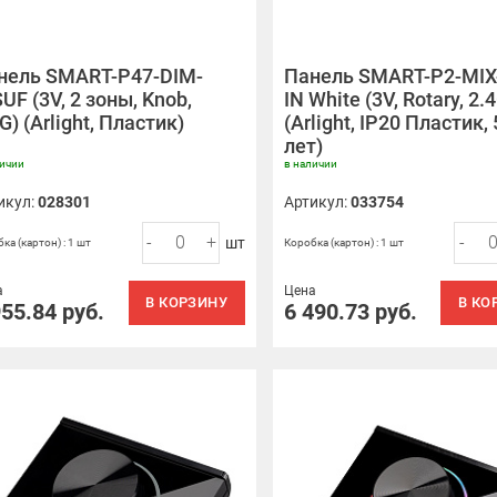
нель SMART-P47-DIM-
Панель SMART-P2-MIX
UF (3V, 2 зоны, Knob,
IN White (3V, Rotary, 2.
G) (Arlight, Пластик)
(Arlight, IP20 Пластик, 
лет)
личии
в наличии
икул:
028301
Артикул:
033754
-
+
-
шт
ка (картон) : 1 шт
Коробка (картон) : 1 шт
а
Цена
В КОРЗИНУ
В КО
955.84
руб.
6 490.73
руб.