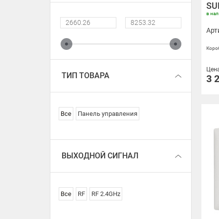
SUF
ZB, 2.4G]
в на
SMART Беспроводные
удлинители [2.4G]
Арт
SMART контроллеры 3 CH (3
Короб
канала RGB)
Цен
ТИП ТОВАРА
3 
Все
Панель управления
ВЫХОДНОЙ СИГНАЛ
Все
RF
RF 2.4GHz