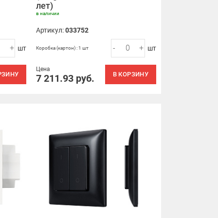
лет)
в наличии
Артикул:
033752
+
-
+
шт
шт
Коробка (картон) : 1 шт
Цена
РЗИНУ
В КОРЗИНУ
7 211.93
руб.