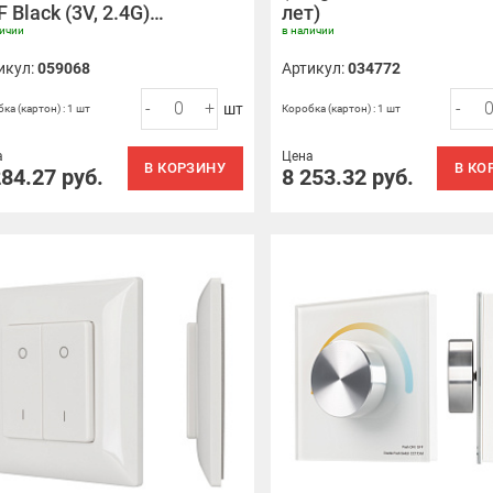
 Black (3V, 2.4G)…
лет)
личии
в наличии
икул:
059068
Артикул:
034772
-
+
-
шт
ка (картон) : 1 шт
Коробка (картон) : 1 шт
а
Цена
В КОРЗИНУ
В КО
284.27
руб.
8 253.32
руб.