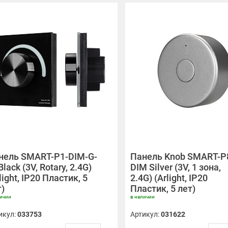
нель SMART-P1-DIM-G-
Панель Knob SMART-P
Black (3V, Rotary, 2.4G)
DIM Silver (3V, 1 зона,
light, IP20 Пластик, 5
2.4G) (Arlight, IP20
т)
Пластик, 5 лет)
личии
в наличии
икул:
033753
Артикул:
031622