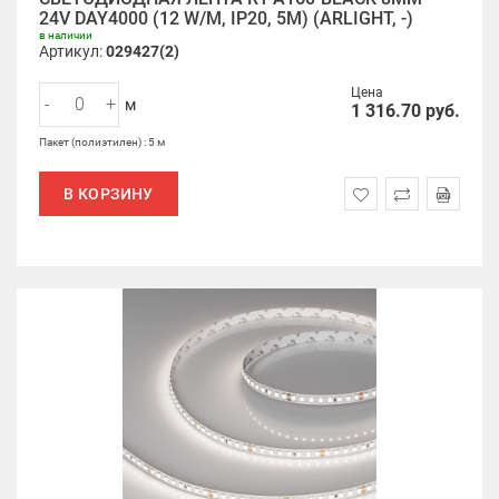
24V DAY4000 (12 W/M, IP20, 5M) (ARLIGHT, -)
в наличии
Артикул:
029427(2)
Цена
-
+
м
1 316.70
руб.
Пакет (полиэтилен) : 5 м
В КОРЗИНУ