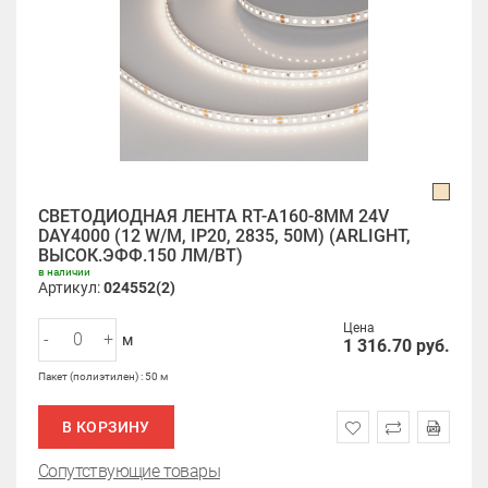
СВЕТОДИОДНАЯ ЛЕНТА RT-A160-8MM 24V
DAY4000 (12 W/M, IP20, 2835, 50M) (ARLIGHT,
ВЫСОК.ЭФФ.150 ЛМ/ВТ)
в наличии
Артикул:
024552(2)
Цена
-
+
м
1 316.70
руб.
Пакет (полиэтилен) : 50 м
В КОРЗИНУ
Сопутствующие товары