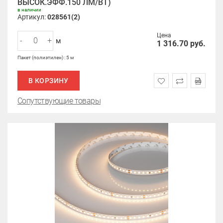
ВЫСОК.ЭФФ.150 ЛМ/ВТ)
в наличии
Артикул:
028561(2)
Цена
-
+
м
1 316.70
руб.
Пакет (полиэтилен) : 5 м
В КОРЗИНУ
Сопутствующие товары