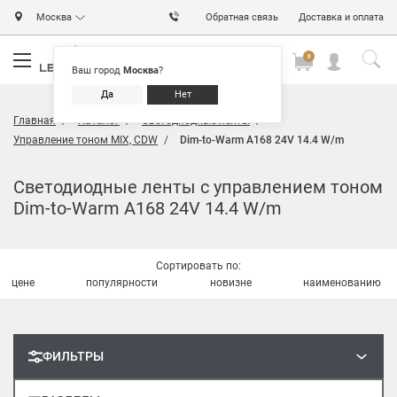
Москва
Обратная связь
Доставка и оплата
0
0
0
Ваш город
Москва
?
Да
Нет
Главная
Каталог
Светодиодные ленты
Управление тоном MIX, CDW
Dim-to-Warm A168 24V 14.4 W/m
Светодиодные ленты с управлением тоном
Dim-to-Warm A168 24V 14.4 W/m
Сортировать по:
цене
популярности
новизне
наименованию
ФИЛЬТРЫ