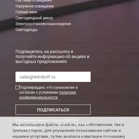
Системы освещения
Наружное освещение
Гибкий неон
Светодиодный декор
Электроустановочные изделия
Светодиоды
Подпишитесь на рассылку и
получайте информацию об акциях и
выгодных предложениях
Подтверждаю, что ознакомлен и
согласен с условиями
политики
конфиденциальности
ПОДПИСАТЬСЯ
Используется защита от спама reCAPTCHA,
Мы используем файлы «cookie», как собственные, так и
Политика конфиденциальности Google
и
Условия
использования
.
третьих сторон, для улучшения пользования сайтом и
нашими услугами, путем анализа навигации по нашему