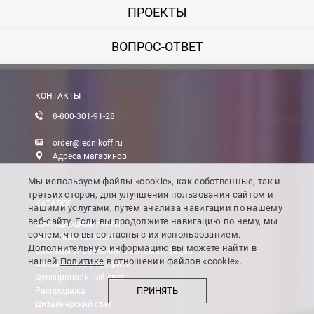
ПРОЕКТЫ
ВОПРОС-ОТВЕТ
КОНТАКТЫ
8-800-301-91-28
order@lednikoff.ru
Адреса магазинов
Мы используем файлы «cookie», как собственные, так и
третьих сторон, для улучшения пользования сайтом и
КАТАЛОГ
нашими услугами, путем анализа навигации по нашему
веб-сайту. Если вы продолжите навигацию по нему, мы
Светодиодные ленты
сочтем, что вы согласны с их использованием.
Источники питания
Дополнительную информацию вы можете найти в
Системы управления и автоматизации
нашей
Политике
в отношении файлов «cookie».
Алюминиевые профили
Функциональный свет
ПРИНЯТЬ
Распродажа
Дизайнерский свет