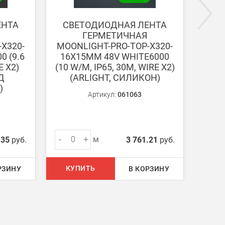
ЕНТА
СВЕТОДИОДНАЯ ЛЕНТА
СВ
ГЕРМЕТИЧНАЯ
X320-
MOONLIGHT-PRO-TOP-X320-
MOO
0 (9.6
16X15MM 48V WHITE6000
16X
E X2)
(10 W/M, IP65, 30M, WIRE X2)
(10 W
Д
(ARLIGHT, СИЛИКОН)
(
)
Артикул:
061063
-
+
-
м
.35
руб.
3 761.21
руб.
КУПИТЬ
КУ
РЗИНУ
В КОРЗИНУ