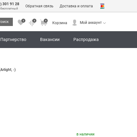
0) 301 91 28
Обратная связь
Доставка и оплата
 бесплатный
0
0
0
оиск
Мой аккаунт
Корзина
0
0
0
Мой аккаунт
Корзина
Партнерство
Вакансии
Распродажа
light, -)
)
в наличии