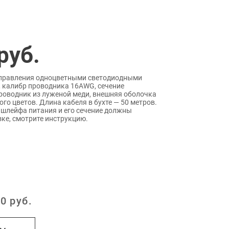
руб.
управления одноцветными светодиодными
, калибр проводника 16AWG, сечение
проводник из луженой меди, внешняя оболочка
ого цветов. Длина кабеля в бухте — 50 метров.
а шлейфа питания и его сечение должны
зке, смотрите инструкцию.
0
руб.
: