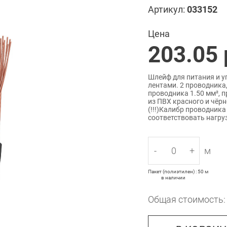
Артикул:
033152
Цена
203.05
Шлейф для питания и 
лентами. 2 проводника
проводника 1.50 мм², 
из ПВХ красного и чёрн
(!!!)Калибр проводник
соответствовать нагру
-
+
м
Пакет (полиэтилен) : 50 м
в наличии
Общая стоимость