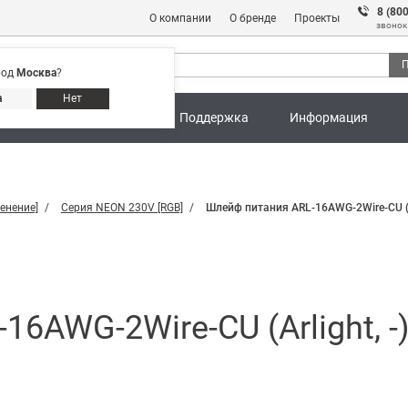
8 (80
О компании
О бренде
Проекты
звонок
П
род
Москва
?
Адреса магазинов
8 (800) 301 91 28
а
Нет
ны
Калькуляторы
Поддержка
Информация
енение]
Серия NEON 230V [RGB]
Шлейф питания ARL-16AWG-2Wire-CU (Ar
6AWG-2Wire-CU (Arlight, -