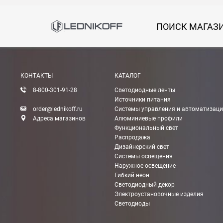
В Санкт-Петербурге
БЕСПЛАТНАЯ доставка при сумме заказа от 7000
ПОИСК МАГАЗ
При заказе менее 7000 руб. стоимость доставки 
Boxberry
Мы можем доставить ваши заказы сервисом комп
КОНТАКТЫ
КАТАЛОГ
8-800-301-91-28
Светодиодные ленты
Источники питания
Транспортные компании
order@lednikoff.ru
Системы управления и автоматизац
Мы можем отправить ваш заказ транспортной ко
Адреса магазинов
Алюминиевые профили
Функциональный свет
Доставка до ТК от 7000 руб. БЕСПЛАТНО.
Распродажа
Дизайнерский свет
При заказе менее 7000 руб. стоимость доставки д
Системы освещения
Стоимость доставки ТК до Вашего пункта назна
Наружное освещение
Гибкий неон
Подробнее об
оплате и доставке
Светодиодный декор
Электроустановочные изделия
Светодиоды