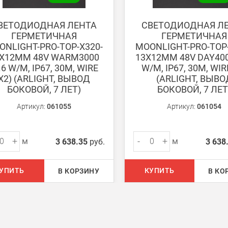
ВЕТОДИОДНАЯ ЛЕНТА
СВЕТОДИОДНАЯ Л
ГЕРМЕТИЧНАЯ
ГЕРМЕТИЧНАЯ
ONLIGHT-PRO-TOP-X320-
MOONLIGHT-PRO-TOP-
X12MM 48V WARM3000
13X12MM 48V DAY400
.6 W/M, IP67, 30M, WIRE
W/M, IP67, 30M, WIR
X2) (ARLIGHT, ВЫВОД
(ARLIGHT, ВЫВО
ом из наших
магазинов
БОКОВОЙ, 7 ЛЕТ)
БОКОВОЙ, 7 ЛЕТ
Артикул:
061055
Артикул:
061054
 руб.
+
-
+
м
м
3 638.35
руб.
3 638
750 руб.
УПИТЬ
КУПИТЬ
В КОРЗИНУ
В КО
на 30 руб. за каждый км от МКАД.
50 руб. + 30 руб. за каждый км от МКАД.