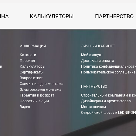
 руб.
ИНА
КАЛЬКУЛЯТОРЫ
ПАРТНЕРСТВО
рассчитывается индивидуально, согласно габаритам и весу груза.
ании Boxberry. При оформлении заказа выберете «Доставка Boxbe
ИНФОРМАЦИЯ
ЛИЧНЫЙ КАБИНЕТ
Каталоги
Мой аккаунт
Проекты
Доставка и оплата
ии
Калькуляторы
Политика конфиденциальност
мпанией в другие города России.
Сертификаты
Пользовательское соглашение
Вопрос-ответ
Схемы ниш для монтажа
ПАРТНЕРСТВО
Электросхемы монтажа
о ТК 750 руб.
Гарантия и возврат
Строительным компаниям и к
чения Вы можете рассчитать с помощью калькулятора ТК на их сай
Новости и акции
Дизайнерам и архитекторам
Видео
Монтажникам
Открой свой шоурум LEDNIKOF