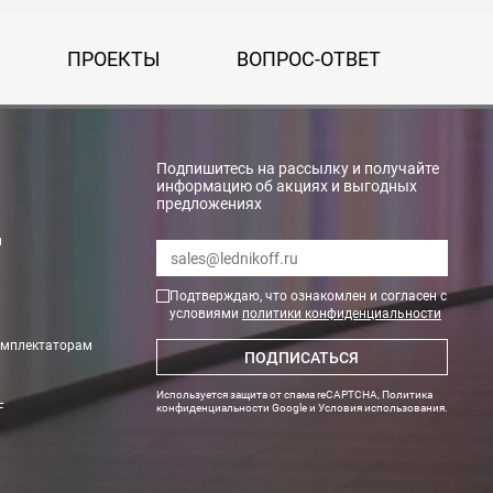
ПРОЕКТЫ
ВОПРОС-ОТВЕТ
rry»
Подпишитесь на рассылку и получайте
информацию об акциях и выгодных
предложениях
и
Подтверждаю, что ознакомлен и согласен с
условиями
политики конфиденциальности
омплектаторам
ПОДПИСАТЬСЯ
тах. Необходимые данные по весу и размеру оборудования Вам пр
Используется защита от спама reCAPTCHA,
Политика
F
конфиденциальности Google
и
Условия использования
.