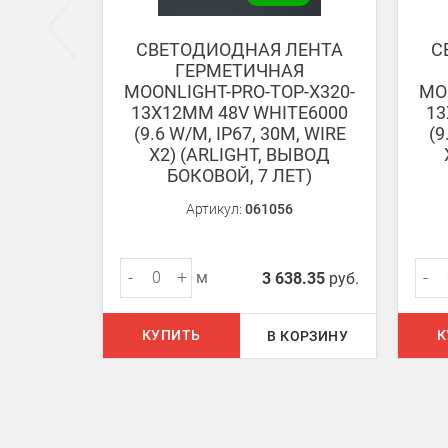
СВЕТОДИОДНАЯ ЛЕНТА
С
ГЕРМЕТИЧНАЯ
Доставка:
MOONLIGHT-PRO-TOP-X320-
MO
13X12MM 48V WHITE6000
13
(9.6 W/M, IP67, 30M, WIRE
(9
Самовывоз
X2) (ARLIGHT, ВЫВОД
Вы можете самостоятельно забрать заказ в одн
БОКОВОЙ, 7 ЛЕТ)
Артикул:
061056
В Москве (внутри МКАД)
БЕСПЛАТНАЯ доставка при сумме заказа от 7000
-
+
-
м
3 638.35
руб.
При заказе менее 7000 руб. стоимость доставки 
КУПИТЬ
К
В КОРЗИНУ
В Москве и МО (за МКАД)
При заказе от 7000 руб. стоимость доставки рав
При заказе менее 7000 руб. стоимость доставки 7