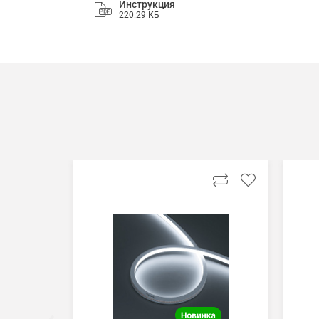
Инструкция
220.29 КБ
Способы оплаты
Онлайн оплата банковской картой
Вы можете оплатить покупку на сайте банковской
Оплата при получении
Вы можете оплатить заказ непосредственно при
ВНИМАНИЕ! Оплата при получении возможна тол
Безналичная оплата по счету
Вы можете оплатить заказ по выставленному сч
После получения оплаты счета с Вами свяжется м