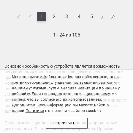
1
2
3
4
5
1 - 24 из 105
Основной особенностью устройств является возможность
регулирования яркости люстры или другого осветительного
Мы используем файлы «cookie», как собственные, так и
прибора. Например, для создания праздничной атмосферы
третьих сторон, для улучшения пользования сайтом и
можно включить максимальную насыщенность светового
нашими услугами, путем анализа навигации по нашему
потока, а для семейного вечера или спокойного отдыха
веб-сайту. Если вы продолжите навигацию по нему, мы
установить приглушенный свет. Купить диммируемые
сочтем, что вы согласны с их использованием.
источники тока можно в компании Lednikoff, которая продает
Дополнительную информацию вы можете найти в
продукцию предприятия Arlight на правах официального
нашей
Политике
в отношении файлов «cookie».
дилера.
Предлагаемые драйверы сертифицированы, продаются с
ПРИНЯТЬ
длительной (от 2 лет) официальной гарантией. Прямые