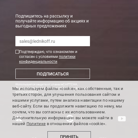
Подпишитесь на рассылку и
получайте информацию об акциях и
выгодных предложениях
Подтверждаю, что ознакомлен и
согласен с условиями
политики
конфиденциальности
ПОДПИСАТЬСЯ
Используется защита от спама reCAPTCHA,
Мы используем файлы «cookie», как собственные, так и
Политика конфиденциальности Google
и
Условия
использования
.
третьих сторон, для улучшения пользования сайтом и
нашими услугами, путем анализа навигации по нашему
веб-сайту. Если вы продолжите навигацию по нему, мы
сочтем, что вы согласны с их использованием.
Дополнительную информацию вы можете найти в
нашей
Политике
в отношении файлов «cookie».
ПРИНЯТЬ