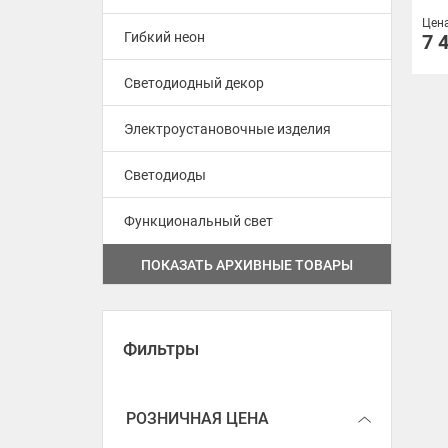
Цен
управление по ZIGBEE / WiFi /
Гибкий неон
7 
BT /RF
Светодиодный декор
диммируемые 12V (0-10V)
Электроустановочные изделия
диммируемые 24V (0-10V)
Светодиоды
диммируемые 12V (TRIAC)
диммируемые 24V (TRIAC)
Функциональный свет
ПОКАЗАТЬ АРХИВНЫЕ ТОВАРЫ
диммируемые 24V (DALI)
диммируемые 24V (DALI DT8
CCT цвет. темп.)
Фильтры
диммируемые 48V IP67 (DALI)
РОЗНИЧНАЯ ЦЕНА