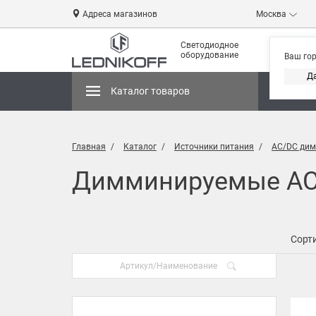
Адреса магазинов
Москва
Светодиодное
оборудование
Ваш го
Д
Каталог товаров
Магази
Главная
Каталог
Источники питания
AC/DC дим
Димминируемые AC/
Сорти