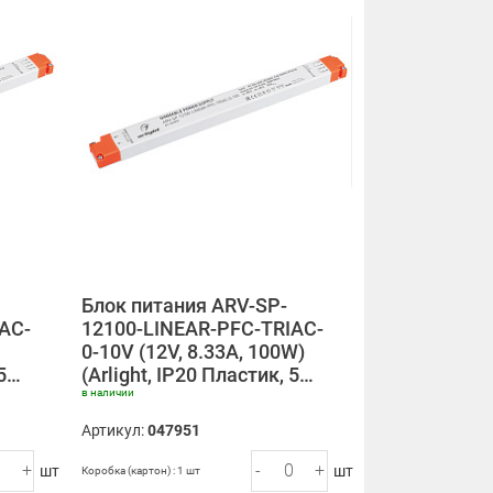
Блок питания ARV-SP-
AC-
12100-LINEAR-PFC-TRIAC-
0-10V (12V, 8.33A, 100W)
 5…
(Arlight, IP20 Пластик, 5…
в наличии
Артикул:
047951
+
-
+
шт
шт
Коробка (картон) : 1 шт