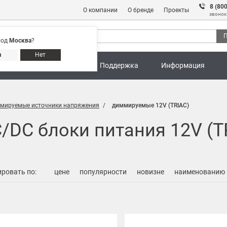
8 (80
О компании
О бренде
Проекты
звонок
П
род
Москва
?
Адреса магазинов
8 (800) 301 91 28
а
Нет
ны
Калькуляторы
Поддержка
Информация
мируемые источники напряжения
диммируемые 12V (TRIAC)
DC блоки питания 12V (T
ровать по:
цене
популярности
новизне
наименованию