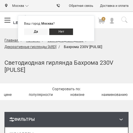
Москва
Обратная связь
Доставка и оплата
0
0
0
Ваш город
Москва
?
Да
Нет
Главная
Каталог
Светодиодный декор
Декоративные гирлянды [ARD]
Бахрома 230V [PULSE]
Светодиодная гирлянда Бахрома 230V
[PULSE]
Сортировать по:
цене
популярности
новизне
наименованию
ФИЛЬТРЫ