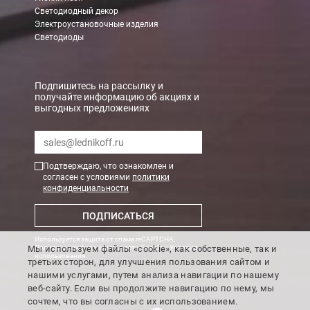
Светодиодный декор
Электроустановочные изделия
Светодиоды
Подпишитесь на рассылку и
получайте информацию об акциях и
выгодных предложениях
Подтверждаю, что ознакомлен и
согласен с условиями
политики
конфиденциальности
ПОДПИСАТЬСЯ
Используется защита от спама reCAPTCHA,
Мы используем файлы «cookie», как собственные, так и
Политика конфиденциальности Google
и
Условия
использования
.
третьих сторон, для улучшения пользования сайтом и
нашими услугами, путем анализа навигации по нашему
веб-сайту. Если вы продолжите навигацию по нему, мы
сочтем, что вы согласны с их использованием.