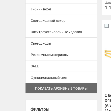
Цен
1 
Гибкий неон
X480 24V 6mm 6 W/m
Светодиодный декор
X528 24V 8mm 6 W/m FreeCut
Электроустановочные изделия
X400 24V 5mm 7.2 W/m
Светодиоды
X320 24V 8mm 8 W/m
Рекламные материалы
X480 24V 8mm 8 W/m
X560 24V 10mm 9.6 W/m Long
SALE
Run 10m
X480 24V 8mm 10 W/m Pro Reel
Функциональный свет
ПОКАЗАТЬ АРХИВНЫЕ ТОВАРЫ
X420 24V 4mm 10 W/m
Св
X4
X420 24V 4mm 10 W/m Pro Reel
(6 
Фильтры
(Ar