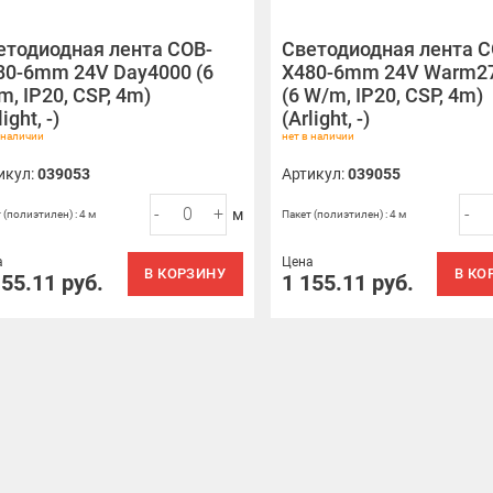
етодиодная лента COB-
Светодиодная лента C
80-6mm 24V Day4000 (6
X480-6mm 24V Warm2
, IP20, CSP, 4m)
(6 W/m, IP20, CSP, 4m)
light, -)
(Arlight, -)
 наличии
нет в наличии
икул:
039053
Артикул:
039055
-
+
-
м
 (полиэтилен) : 4 м
Пакет (полиэтилен) : 4 м
а
Цена
В КОРЗИНУ
В КО
155.11
руб.
1 155.11
руб.