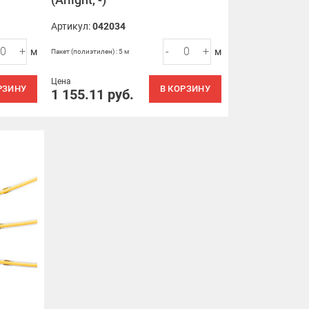
Артикул:
042034
+
-
+
м
м
Пакет (полиэтилен) : 5 м
Цена
РЗИНУ
В КОРЗИНУ
1 155.11
руб.