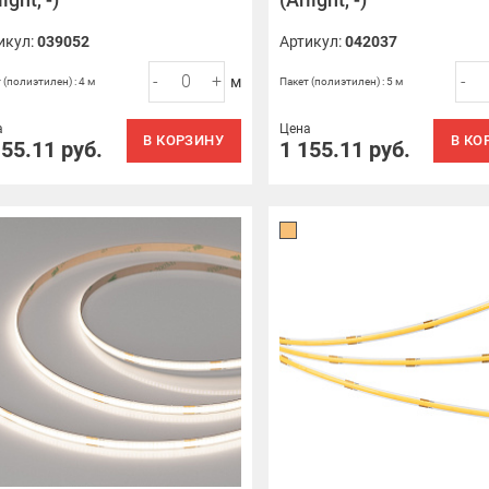
икул:
039052
Артикул:
042037
-
+
-
м
 (полиэтилен) : 4 м
Пакет (полиэтилен) : 5 м
а
Цена
В КОРЗИНУ
В КО
155.11
руб.
1 155.11
руб.