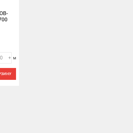
OB-
700
+
м
РЗИНУ