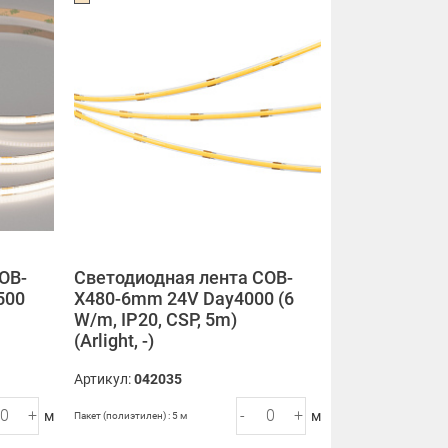
OB-
Светодиодная лента COB-
500
X480-6mm 24V Day4000 (6
W/m, IP20, CSP, 5m)
(Arlight, -)
Артикул:
042035
+
-
+
м
м
Пакет (полиэтилен) : 5 м