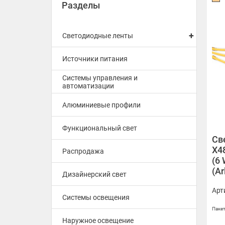
Разделы
+
Светодиодные ленты
Источники питания
Системы управления и
X360 5V 8mm 5 W/m
автоматизации
Алюминиевые профили
X504 12V 5mm 6.5 W/m
Функциональный свет
X400 12V 8mm 9 W/m
Св
X4
Распродажа
X528 12V 8mm 11 W/m
(6 
(Ar
Дизайнерский свет
X480 24V 4mm 4 W/m
Арт
Системы освещения
X400 24V 3mm 4.8 W/m
Пакет
X420 24V 10mm 4.8 W/m Long
Наружное освещение
Run 15m