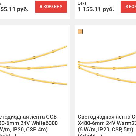
а
Цена
В КОРЗИНУ
В КО
155.11
руб.
1 155.11
руб.
етодиодная лента COB-
Светодиодная лента C
80-6mm 24V White6000
X480-6mm 24V Warm2
W/m, IP20, CSP, 4m)
(6 W/m, IP20, CSP, 5m)
light, -)
(Arlight, -)