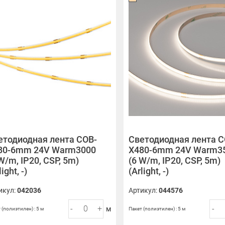
етодиодная лента COB-
Светодиодная лента C
80-6mm 24V Warm3000
X480-6mm 24V Warm3
W/m, IP20, CSP, 5m)
(6 W/m, IP20, CSP, 5m)
light, -)
(Arlight, -)
икул:
042036
Артикул:
044576
-
+
-
м
 (полиэтилен) : 5 м
Пакет (полиэтилен) : 5 м