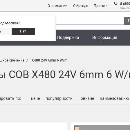
8 (80
О компании
О бренде
Проекты
звонок
П
род
Москва
?
Адреса магазинов
8 (800) 301 91 28
а
Нет
ны
Калькуляторы
Поддержка
Информация
шное свечение
X480 24V 6mm 6 W/m
ы COB X480 24V 6mm 6 W
ровать по:
цене
популярности
новизне
наименованию