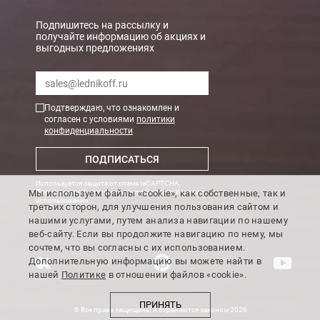
Подпишитесь на рассылку и
получайте информацию об акциях и
выгодных предложениях
Подтверждаю, что ознакомлен и
согласен с условиями
политики
конфиденциальности
ПОДПИСАТЬСЯ
Используется защита от спама reCAPTCHA,
Мы используем файлы «cookie», как собственные, так и
Политика конфиденциальности Google
и
Условия
использования
.
третьих сторон, для улучшения пользования сайтом и
нашими услугами, путем анализа навигации по нашему
веб-сайту. Если вы продолжите навигацию по нему, мы
сочтем, что вы согласны с их использованием.
Дополнительную информацию вы можете найти в
нашей
Политике
в отношении файлов «cookie».
ПРИНЯТЬ
© Все права защищены и охраняются законом 2026