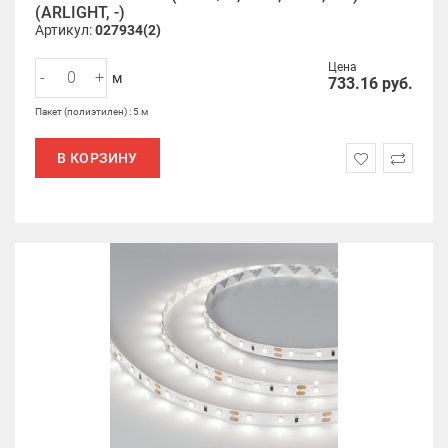
(ARLIGHT, -)
Артикул:
027934(2)
Цена
-
+
м
733.16
руб.
Пакет (полиэтилен) : 5 м
В КОРЗИНУ