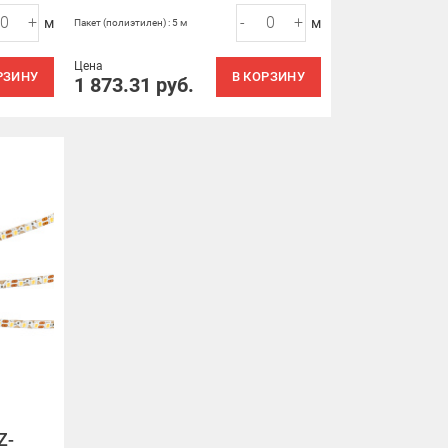
+
-
+
м
м
Пакет (полиэтилен) : 5 м
Цена
РЗИНУ
В КОРЗИНУ
1 873.31
руб.
Z-