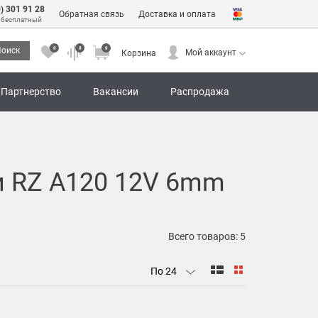
0) 301 91 28
Обратная связь
Доставка и оплата
 бесплатный
0
0
0
оиск
Мой аккаунт
Корзина
0
0
0
Мой аккаунт
Корзина
Партнерство
Вакансии
Распродажа
и RZ A120 12V 6mm
Всего товаров:
5