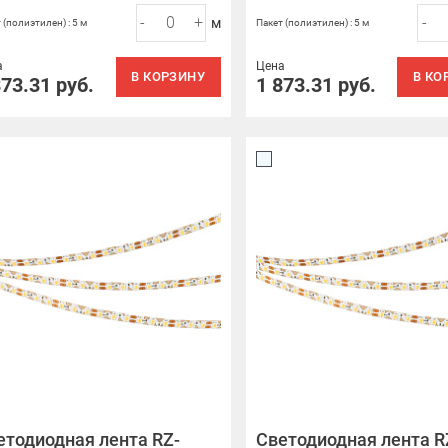
-
+
-
м
 (полиэтилен) : 5 м
Пакет (полиэтилен) : 5 м
а
Цена
В КОРЗИНУ
В КО
873.31
руб.
1 873.31
руб.
етодиодная лента RZ-
Светодиодная лента R