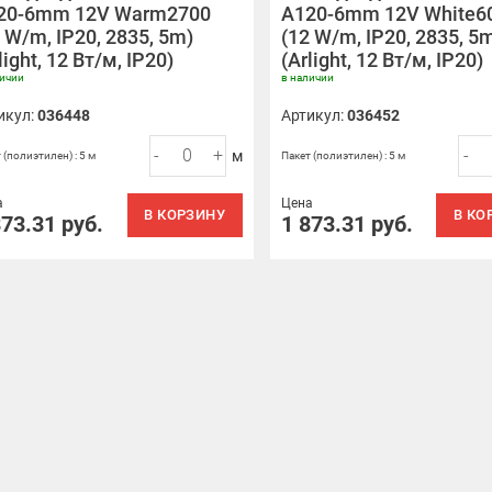
20-6mm 12V Warm2700
A120-6mm 12V White6
 W/m, IP20, 2835, 5m)
(12 W/m, IP20, 2835, 5
light, 12 Вт/м, IP20)
(Arlight, 12 Вт/м, IP20)
личии
в наличии
икул:
036448
Артикул:
036452
-
+
-
м
 (полиэтилен) : 5 м
Пакет (полиэтилен) : 5 м
а
Цена
В КОРЗИНУ
В КО
873.31
руб.
1 873.31
руб.