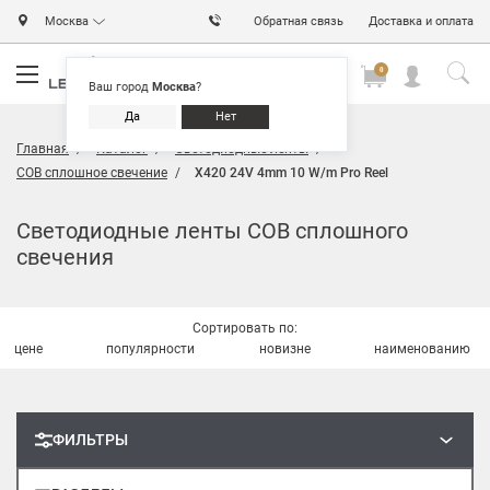
Москва
Обратная связь
Доставка и оплата
0
0
0
Ваш город
Москва
?
Да
Нет
Главная
Каталог
Светодиодные ленты
COB сплошное свечение
X420 24V 4mm 10 W/m Pro Reel
Светодиодные ленты COB сплошного
свечения
Сортировать по:
цене
популярности
новизне
наименованию
ФИЛЬТРЫ