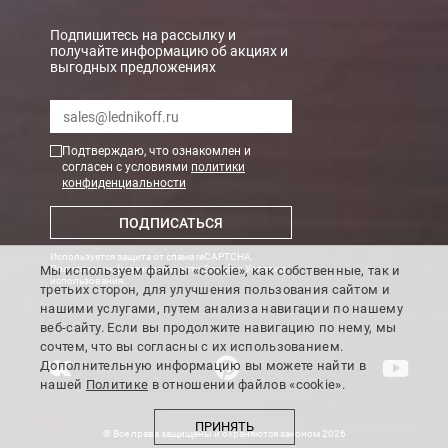
Подпишитесь на рассылку и
получайте информацию об акциях и
выгодных предложениях
Подтверждаю, что ознакомлен и
согласен с условиями
политики
конфиденциальности
ПОДПИСАТЬСЯ
Используется защита от спама reCAPTCHA,
Мы используем файлы «cookie», как собственные, так и
Политика конфиденциальности Google
и
Условия
использования
.
третьих сторон, для улучшения пользования сайтом и
нашими услугами, путем анализа навигации по нашему
веб-сайту. Если вы продолжите навигацию по нему, мы
сочтем, что вы согласны с их использованием.
Дополнительную информацию вы можете найти в
нашей
Политике
в отношении файлов «cookie».
ПРИНЯТЬ
© Все права защищены и охраняются законом 2026