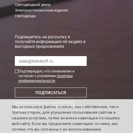
Светодиодный декор
Электроустановочные изделия
Светодиоды
Подпишитесь на рассылку и
получайте информацию об акциях и
выгодных предложениях
Подтверждаю, что ознакомлен и
согласен с условиями
политики
конфиденциальности
ПОДПИСАТЬСЯ
Используется защита от спама reCAPTCHA,
Мы используем файлы «cookie», как собственные, так и
Политика конфиденциальности Google
и
Условия
использования
.
третьих сторон, для улучшения пользования сайтом и
нашими услугами, путем анализа навигации по нашему
веб-сайту. Если вы продолжите навигацию по нему, мы
сочтем, что вы согласны с их использованием.