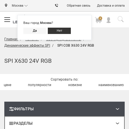
Москва
Обратная связь
Доставка и оплата
0
0
0
Ваш город
Москва
?
Да
Нет
Главная
Каталог
Светодиодные ленты
Динамические эффекты SPI
SPI COB X630 24V RGB
SPI X630 24V RGB
Сортировать по:
цене
популярности
новизне
наименованию
ФИЛЬТРЫ
РАЗДЕЛЫ