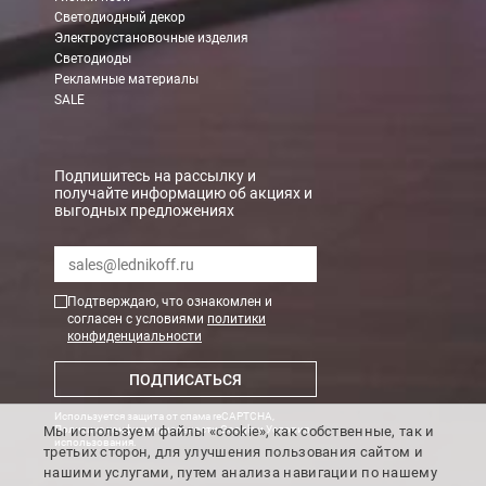
Светодиодный декор
Электроустановочные изделия
Светодиоды
Рекламные материалы
SALE
Подпишитесь на рассылку и
получайте информацию об акциях и
выгодных предложениях
Подтверждаю, что ознакомлен и
согласен с условиями
политики
конфиденциальности
ПОДПИСАТЬСЯ
Используется защита от спама reCAPTCHA,
Мы используем файлы «cookie», как собственные, так и
Политика конфиденциальности Google
и
Условия
использования
.
третьих сторон, для улучшения пользования сайтом и
нашими услугами, путем анализа навигации по нашему