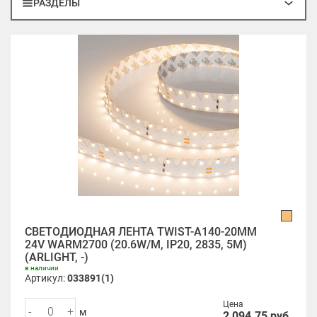
РАЗДЕЛЫ
СВЕТОДИОДНАЯ ЛЕНТА TWIST-A140-20MM
24V WARM2700 (20.6W/M, IP20, 2835, 5M)
(ARLIGHT, -)
в наличии
Артикул:
033891(1)
Цена
-
+
м
2 094.75
руб.