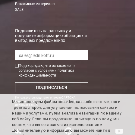
Рекламные материалы
SALE
Подпишитесь на рассылку и
получайте информацию об акциях и
выгодных предложениях
Подтверждаю, что ознакомлен и
согласен с условиями
политики
конфиденциальности
ПОДПИСАТЬСЯ
Используется защита от спама reCAPTCHA,
Мы используем файлы «cookie», как собственные, так и
Политика конфиденциальности Google
и
Условия
использования
.
третьих сторон, для улучшения пользования сайтом и
нашими услугами, путем анализа навигации по нашему
веб-сайту. Если вы продолжите навигацию по нему, мы
сочтем, что вы согласны с их использованием.
Дополнительную информацию вы можете найти в