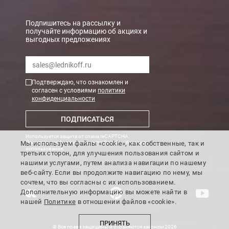
Подпишитесь на рассылку и
получайте информацию об акциях и
выгодных предложениях
Подтверждаю, что ознакомлен и
согласен с условиями
политики
конфиденциальности
ПОДПИСАТЬСЯ
Используется защита от спама reCAPTCHA,
Мы используем файлы «cookie», как собственные, так и
Политика конфиденциальности Google
и
Условия
использования
.
третьих сторон, для улучшения пользования сайтом и
нашими услугами, путем анализа навигации по нашему
веб-сайту. Если вы продолжите навигацию по нему, мы
сочтем, что вы согласны с их использованием.
Дополнительную информацию вы можете найти в
нашей
Политике
в отношении файлов «cookie».
ПРИНЯТЬ
© Все права защищены и охраняются законом 2026