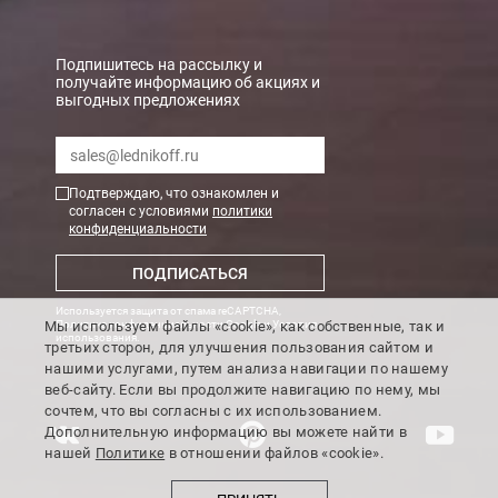
Подпишитесь на рассылку и
получайте информацию об акциях и
выгодных предложениях
Подтверждаю, что ознакомлен и
согласен с условиями
политики
конфиденциальности
ПОДПИСАТЬСЯ
Используется защита от спама reCAPTCHA,
Мы используем файлы «cookie», как собственные, так и
Политика конфиденциальности Google
и
Условия
использования
.
третьих сторон, для улучшения пользования сайтом и
нашими услугами, путем анализа навигации по нашему
веб-сайту. Если вы продолжите навигацию по нему, мы
сочтем, что вы согласны с их использованием.
Дополнительную информацию вы можете найти в
нашей
Политике
в отношении файлов «cookie».