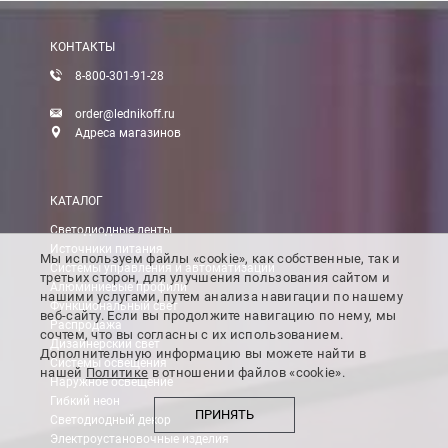
КОНТАКТЫ
8-800-301-91-28
order@lednikoff.ru
Адреса магазинов
КАТАЛОГ
Светодиодные ленты
Источники питания
Мы используем файлы «cookie», как собственные, так и
Системы управления и автоматизации
третьих сторон, для улучшения пользования сайтом и
Алюминиевые профили
нашими услугами, путем анализа навигации по нашему
Функциональный свет
веб-сайту. Если вы продолжите навигацию по нему, мы
Распродажа
сочтем, что вы согласны с их использованием.
Дизайнерский свет
Дополнительную информацию вы можете найти в
Системы освещения
нашей
Политике
в отношении файлов «cookie».
Наружное освещение
Гибкий неон
ПРИНЯТЬ
Светодиодный декор
Электроустановочные изделия