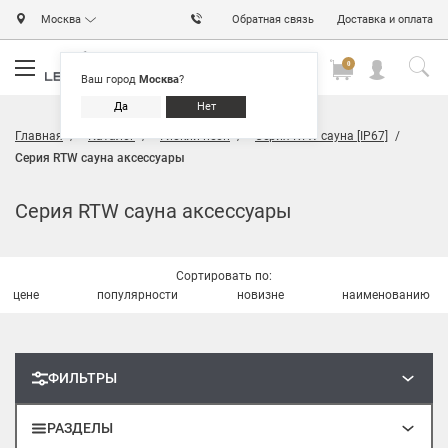
Москва
Обратная связь
Доставка и оплата
0
0
0
Ваш город
Москва
?
Да
Нет
Главная
Каталог
Гибкий неон
Серия RTW сауна [IP67]
Серия RTW сауна аксессуары
Серия RTW сауна аксессуары
Сортировать по:
цене
популярности
новизне
наименованию
ФИЛЬТРЫ
РАЗДЕЛЫ