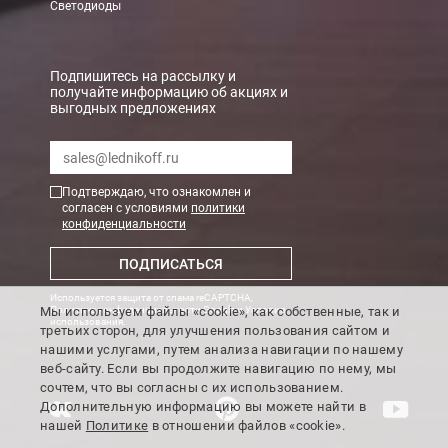
Светодиоды
Подпишитесь на рассылку и
получайте информацию об акциях и
выгодных предложениях
Подтверждаю, что ознакомлен и
согласен с условиями
политики
конфиденциальности
ПОДПИСАТЬСЯ
Используется защита от спама reCAPTCHA,
Мы используем файлы «cookie», как собственные, так и
Политика конфиденциальности Google
и
Условия
использования
.
третьих сторон, для улучшения пользования сайтом и
нашими услугами, путем анализа навигации по нашему
веб-сайту. Если вы продолжите навигацию по нему, мы
сочтем, что вы согласны с их использованием.
Дополнительную информацию вы можете найти в
нашей
Политике
в отношении файлов «cookie».