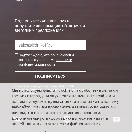
SALE
Подпишитесь на рассылку и
получайте информацию об акциях и
выгодных предложениях
Подтверждаю, что ознакомлен и
согласен с условиями
политики
конфиденциальности
ПОДПИСАТЬСЯ
Используется защита от спама reCAPTCHA,
Мы используем файлы «cookie», как собственные, так и
Политика конфиденциальности Google
и
Условия
использования
.
третьих сторон, для улучшения пользования сайтом и
нашими услугами, путем анализа навигации по нашему
веб-сайту. Если вы продолжите навигацию по нему, мы
сочтем, что вы согласны с их использованием.
Дополнительную информацию вы можете найти в
нашей
Политике
в отношении файлов «cookie».