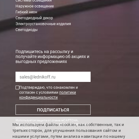
Системы освещения
Наружное освещение
Гибкий неон
Светодиодный декор
Электроустановочные изделия
Светодиоды
Подпишитесь на рассылку и
получайте информацию об акциях и
выгодных предложениях
Подтверждаю, что ознакомлен и
согласен с условиями
политики
конфиденциальности
ПОДПИСАТЬСЯ
Используется защита от спама reCAPTCHA,
Мы используем файлы «cookie», как собственные, так и
Политика конфиденциальности Google
и
Условия
использования
.
третьих сторон, для улучшения пользования сайтом и
нашими услугами, путем анализа навигации по нашему