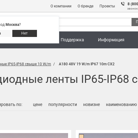
8 (80
О компании
О бренде
Проекты
звонок
П
род
Москва
?
Адреса магазинов
8 (800) 301 91 28
а
Нет
ны
Калькуляторы
Поддержка
Информация
ные IP65-IP68 свыше 10 W/m
A180 48V 19 W/m IP67 10m CX2
диодные ленты IP65-IP68
ровать по:
цене
популярности
новизне
наименованию