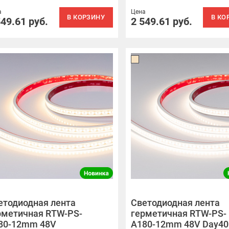
а
Цена
В КОРЗИНУ
В КО
549.61
руб.
2 549.61
руб.
етодиодная лента
Светодиодная лента
рметичная RTW-PS-
герметичная RTW-PS-
80-12mm 48V
A180-12mm 48V Day40