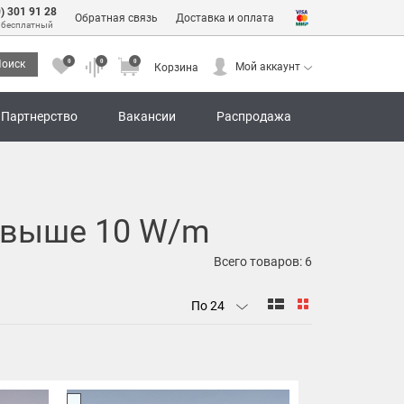
0) 301 91 28
Обратная связь
Доставка и оплата
 бесплатный
0
0
0
оиск
Мой аккаунт
Корзина
0
0
0
Мой аккаунт
Корзина
Партнерство
Вакансии
Распродажа
 свыше 10 W/m
Всего товаров:
6