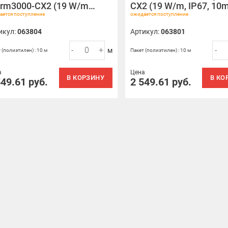
rm3000-CX2 (19 W/m…
CX2 (19 W/m, IP67, 10
ается поступление
ожидается поступление
икул:
063804
Артикул:
063801
-
+
-
м
 (полиэтилен) : 10 м
Пакет (полиэтилен) : 10 м
а
Цена
В КОРЗИНУ
В КО
549.61
руб.
2 549.61
руб.