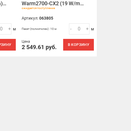
m)…
Warm2700-CX2 (19 W/m…
ожидается поступление
Артикул:
063805
+
-
+
м
м
Пакет (полиэтилен) : 10 м
Цена
РЗИНУ
В КОРЗИНУ
2 549.61
руб.