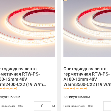
етодиодная лента
Светодиодная лента
рметичная RTW-PS-
герметичная RTW-PS-
80-12mm 48V
A180-12mm 48V
rm2400-CX2 (19 W/m…
Warm3500-CX2 (19 W
ка (под заказ)
Новинка (под заказ)
икул:
063806
Артикул:
063803
-
+
-
м
 (полиэтилен) : 10 м
Пакет (полиэтилен) : 10 м