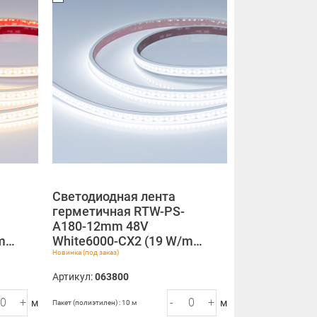
Светодиодная лента
герметичная RTW-PS-
A180-12mm 48V
/m…
White6000-CX2 (19 W/m…
Новинка (под заказ)
Артикул:
063800
+
-
+
м
м
Пакет (полиэтилен) : 10 м