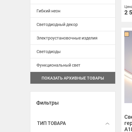
Цен
Гибкий неон
B60 12V 14.4 W/m IP65-IP68
2 
Светодиодный декор
X378 24V 11 W/m IP65
Электроустановочные изделия
X544 24V 11 W/m IP65-IP67
Светодиоды
M288 24V 12 W/m IP66
A160 24V 12 W/m IP65-IP67
Функциональный свет
ПОКАЗАТЬ АРХИВНЫЕ ТОВАРЫ
X160 24V 12 W/m IP68 DOT
A308 24V 14 W/m IP65-IP67
Фильтры
B60 24V 14.4 W/m IP65-IP68
Св
A120 24V 14.4 W/m IP65
ге
ТИП ТОВАРА
A1
A120 24V 15 W/m IP67 Mosquit-