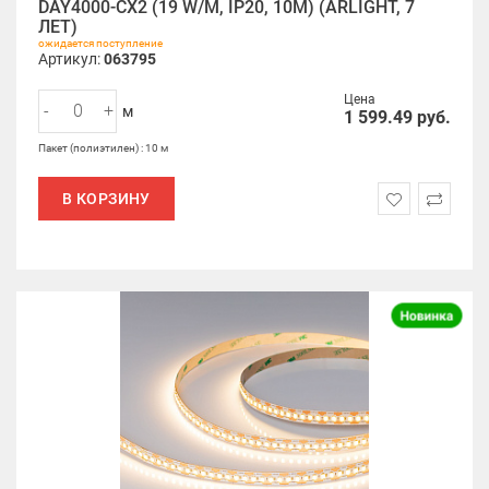
DAY4000-CX2 (19 W/M, IP20, 10M) (ARLIGHT, 7
ЛЕТ)
ожидается поступление
Артикул:
063795
Цена
-
+
м
1 599.49
руб.
Пакет (полиэтилен) : 10 м
В КОРЗИНУ