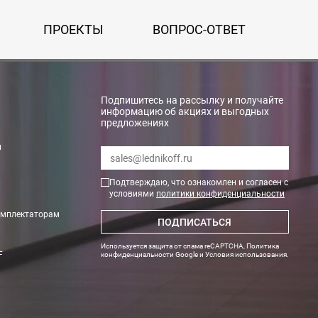
ПРОЕКТЫ
ВОПРОС-ОТВЕТ
Подпишитесь на рассылку и получайте
информацию об акциях и выгодных
предложениях
rry»
и
Подтверждаю, что ознакомлен и согласен с
условиями
политики конфиденциальности
омплектаторам
ПОДПИСАТЬСЯ
Используется защита от спама reCAPTCHA,
Политика
F
конфиденциальности Google
и
Условия использования
.
тах. Необходимые данные по весу и размеру оборудования Вам пр