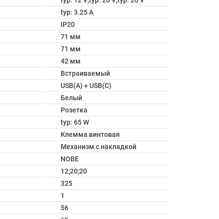
typ: 12 V;typ: 20 V;typ: 20 V
typ: 3.25 A
IP20
71 мм
71 мм
42 мм
Встраиваемый
USB(A) + USB(C)
Белый
Розетка
typ: 65 W
Клемма винтовая
Механизм с накладкой
NOBE
12;20;20
325
1
56