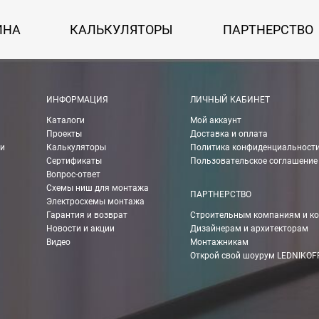
50 руб. + 30 руб. за каждый км от МКАД.
ИНА
КАЛЬКУЛЯТОРЫ
ПАРТНЕРСТВО
 руб.
рассчитывается индивидуально, согласно габаритам и весу груза.
ИНФОРМАЦИЯ
ЛИЧНЫЙ КАБИНЕТ
Каталоги
Мой аккаунт
Проекты
Доставка и оплата
ании Boxberry. При оформлении заказа выберете «Доставка Boxbe
ии
Калькуляторы
Политика конфиденциальност
Сертификаты
Пользовательское соглашение
Вопрос-ответ
Схемы ниш для монтажа
ПАРТНЕРСТВО
Электросхемы монтажа
мпанией в другие города России.
Гарантия и возврат
Строительным компаниям и к
Новости и акции
Дизайнерам и архитекторам
Видео
Монтажникам
о ТК 750 руб.
Открой свой шоурум LEDNIKOF
чения Вы можете рассчитать с помощью калькулятора ТК на их сай