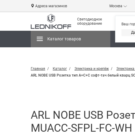
Адреса магазинов
Москва
Светодиодное
оборудование
Ваш го
Д
Каталог товаров
Магази
Главная
Каталог
Электрика и крепёж
Электрика
ARL NOBE USB Розетка тип А+С+С софт-тач белый кварц SCT
ARL NOBE USB Розет
MUACC-SFPL-FC-WH (65