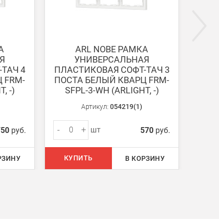
ги поступают на наш счет в течении 3-5 дней.
А
ARL NOBE РАМКА
Я
УНИВЕРСАЛЬНАЯ
ТАЧ 4
ПЛАСТИКОВАЯ СОФТ-ТАЧ 3
ПЛА
 FRM-
ПОСТА БЕЛЫЙ КВАРЦ FRM-
ПОС
, -)
SFPL-3-WH (ARLIGHT, -)
SF
Артикул:
054219(1)
-
+
-
шт
750
руб.
570
руб.
КУПИТЬ
КУ
РЗИНУ
В КОРЗИНУ