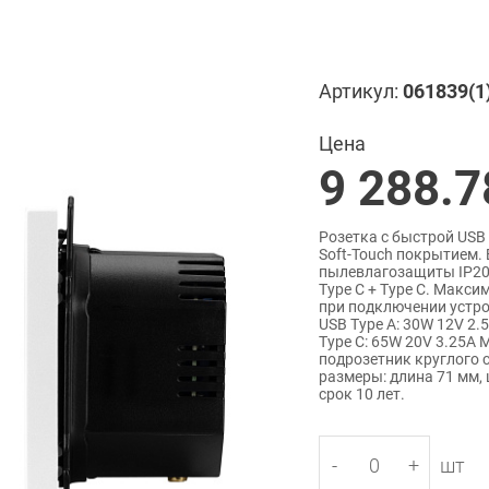
Артикул:
061839(1
Цена
9 288.7
Розетка с быстрой USB 
Soft-Touch покрытием.
пылевлагозащиты IP20.
Type C + Type C. Макс
при подключении устро
USB Type A: 30W 12V 2.
Type C: 65W 20V 3.25A 
подрозетник круглого 
размеры: длина 71 мм,
срок 10 лет.
-
+
шт