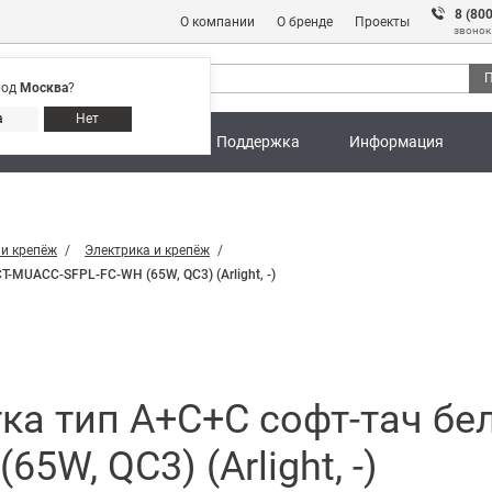
8 (80
О компании
О бренде
Проекты
звонок
П
род
Москва
?
Адреса магазинов
8 (800) 301 91 28
а
Нет
ны
Калькуляторы
Поддержка
Информация
 и крепёж
Электрика и крепёж
-MUACC-SFPL-FC-WH (65W, QC3) (Arlight, -)
ка тип А+С+С софт-тач бе
W, QC3) (Arlight, -)