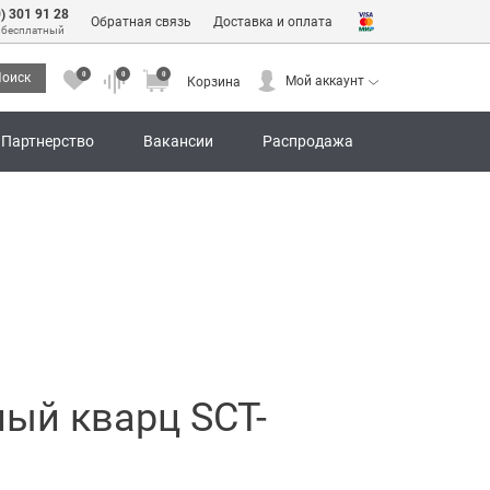
0) 301 91 28
Обратная связь
Доставка и оплата
 бесплатный
0
0
0
оиск
Мой аккаунт
Корзина
0
0
0
Мой аккаунт
Корзина
Партнерство
Вакансии
Распродажа
лый кварц SCT-