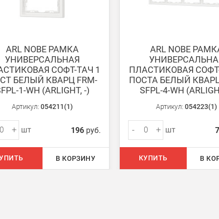
енеджер для уточнения даты доставки. Обратите внимание, что день
ARL NOBE РАМКА
ARL NOBE РАМК
УНИВЕРСАЛЬНАЯ
УНИВЕРСАЛЬНА
АСТИКОВАЯ СОФТ-ТАЧ 1
ПЛАСТИКОВАЯ СОФТ-
СТ БЕЛЫЙ КВАРЦ FRM-
ПОСТА БЕЛЫЙ КВАРЦ
FPL-1-WH (ARLIGHT, -)
SFPL-4-WH (ARLIGHT
ом из наших
магазинов
Артикул:
054211(1)
Артикул:
054223(1)
+
-
+
шт
шт
196
руб.
 руб.
УПИТЬ
КУПИТЬ
В КОРЗИНУ
В КО
750 руб.
на 30 руб. за каждый км от МКАД.