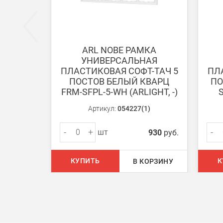
После получения оплаты счета с Вами свяжется м
ARL NOBE РАМКА
УНИВЕРСАЛЬНАЯ
Доставка:
ПЛАСТИКОВАЯ СОФТ-ТАЧ 5
ПЛ
ПОСТОВ БЕЛЫЙ КВАРЦ
ПО
FRM-SFPL-5-WH (ARLIGHT, -)
S
Самовывоз
Вы можете самостоятельно забрать заказ в одн
Артикул:
054227(1)
-
+
-
шт
930
руб.
В Москве (внутри МКАД)
БЕСПЛАТНАЯ доставка при сумме заказа от 7000
КУПИТЬ
К
В КОРЗИНУ
При заказе менее 7000 руб. стоимость доставки 
В Москве и МО (за МКАД)
При заказе от 7000 руб. стоимость доставки рав