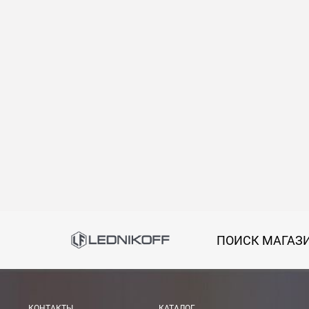
Самовывоз
Вы можете самостоятельно забрать заказ в одн
В Москве (внутри МКАД)
БЕСПЛАТНАЯ доставка при сумме заказа от 7000
При заказе менее 7000 руб. стоимость доставки 
В Москве и МО (за МКАД)
При заказе от 7000 руб. стоимость доставки рав
При заказе менее 7000 руб. стоимость доставки 7
ПОИСК МАГАЗ
В Санкт-Петербурге
БЕСПЛАТНАЯ доставка при сумме заказа от 7000
При заказе менее 7000 руб. стоимость доставки 
КОНТАКТЫ
КАТАЛОГ