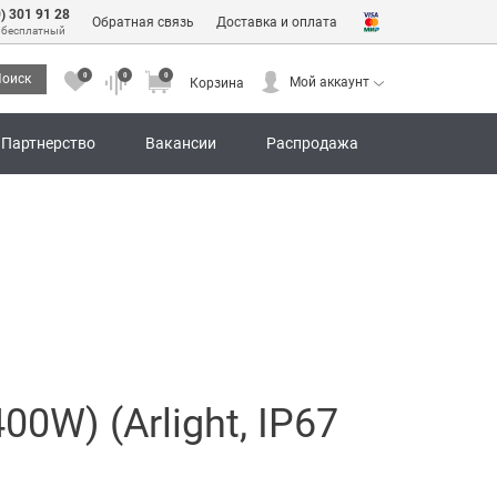
0) 301 91 28
Обратная связь
Доставка и оплата
 бесплатный
0
0
0
оиск
Мой аккаунт
Корзина
0
0
0
Мой аккаунт
Корзина
Партнерство
Вакансии
Распродажа
0W) (Arlight, IP67