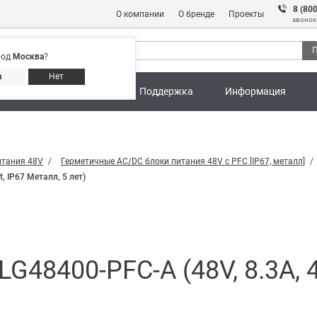
8 (80
О компании
О бренде
Проекты
звонок
П
род
Москва
?
Адреса магазинов
8 (800) 301 91 28
а
Нет
ны
Калькуляторы
Поддержка
Информация
итания 48V
Герметичные AC/DC блоки питания 48V с PFC [IP67, металл]
, IP67 Металл, 5 лет)
48400-PFC-A (48V, 8.3A, 40