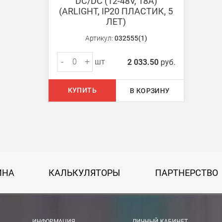
DC/DC (12-48V, 18A)
(ARLIGHT, IP20 ПЛАСТИК, 5
ЛЕТ)
ом из наших
магазинов
Артикул:
032555(1)
-
+
шт
2 033.50
руб.
 руб.
КУПИТЬ
В КОРЗИНУ
750 руб.
на 30 руб. за каждый км от МКАД.
50 руб. + 30 руб. за каждый км от МКАД.
ИНА
КАЛЬКУЛЯТОРЫ
ПАРТНЕРСТВО
 руб.
рассчитывается индивидуально, согласно габаритам и весу груза.
ИНФОРМАЦИЯ
ЛИЧНЫЙ КАБИНЕТ