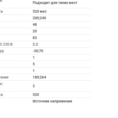
и/
Подходит для тихих мест
ка
520 мкс
200;240
48
20
83
C 230 В
2.2
ур
-30;70
1
5
1
жение
180;264
и/
2
ка
520
Источник напряжения