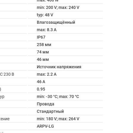
max: 400 W
min: 200 V; max: 240 V
typ: 48 V
Влагозащищённый
max: 8.3 A
IP67
258 мм
74 мм
46 мм
Источник напряжения
C 230 В
max: 2.2 A
46 A
)
0.95
ур
min: -30 °C; max: 70 °C
Провода
Стандартный
жение
min: 180 V; max: 264 V
ARPV-LG