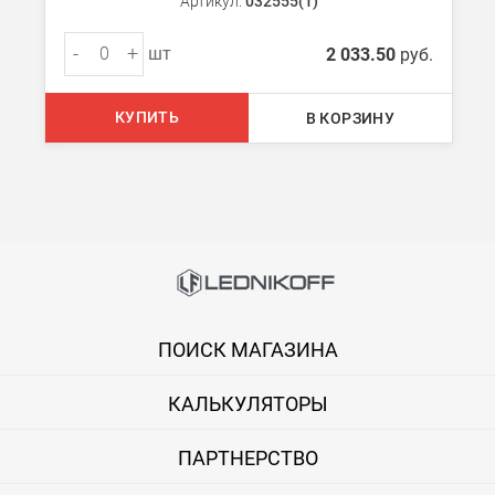
Артикул:
032555(1)
Транспортные компании
Мы можем отправить ваш заказ транспортной компанией в др
-
+
шт
2 033.50
руб.
Доставка до ТК от 7000 руб. БЕСПЛАТНО.
При заказе менее 7000 руб. стоимость доставки до ТК 750 руб
КУПИТЬ
В КОРЗИНУ
Стоимость доставки ТК до Вашего пункта назначения Вы мож
Подробнее об
оплате и доставке
ПОИСК МАГАЗИНА
КАЛЬКУЛЯТОРЫ
ПАРТНЕРСТВО