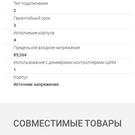
Тип подключения
2
Гарантийный срок
3
Исполнение корпуса
4
Предельное входное напряжение
85;264
Использование с диммерами/контроллерами ШИМ
1
Корпус
Источник напряжения
Способы оплаты
СОВМЕСТИМЫЕ ТОВАРЫ
Онлайн оплата банковской картой
Вы можете оплатить покупку на сайте банковской картой Visa,