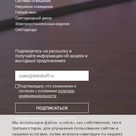
Системы освещения
Наружное освещение
Гибкий неон
Светодиодный декор
Электроустановочные изделия
Светодиоды
Подпишитесь на рассылку и
получайте информацию об акциях и
выгодных предложениях
Подтверждаю, что ознакомлен и
согласен с условиями
политики
конфиденциальности
ПОДПИСАТЬСЯ
Используется защита от спама reCAPTCHA,
Мы используем файлы «cookie», как собственные, так и
Политика конфиденциальности Google
и
Условия
использования
.
третьих сторон, для улучшения пользования сайтом и
нашими услугами, путем анализа навигации по нашему