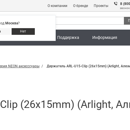
8 (80
О компании
О бренде
Проекты
звонок
П
род
Москва
?
Адреса магазинов
8 (800) 301 91 28
а
Нет
ны
Калькуляторы
Поддержка
Информация
ерия NEON аксесссуары
Держатель ARL-U15-Clip (26x15mm) (Arlight, Алю
lip (26x15mm) (Arlight, 