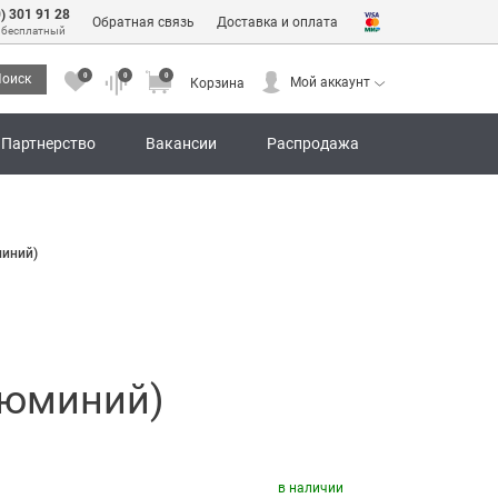
0) 301 91 28
Обратная связь
Доставка и оплата
 бесплатный
0
0
0
оиск
Мой аккаунт
Корзина
0
0
0
Мой аккаунт
Корзина
Партнерство
Вакансии
Распродажа
миний)
Алюминий)
в наличии