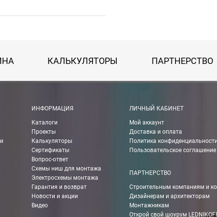
ИНА
КАЛЬКУЛЯТОРЫ
ПАРТНЕРСТВО
 картой Visa, Mastercard, МИР.
ИНФОРМАЦИЯ
ЛИЧНЫЙ КАБИНЕТ
Каталоги
Мой аккаунт
 получении банковской картой или наличными.
Проекты
Доставка и оплата
ии
Калькуляторы
Политика конфиденциальност
ько для Москвы, Московской области и Санкт-Петербурга.
Сертификаты
Пользовательское соглашение
Вопрос-ответ
Схемы ниш для монтажа
ПАРТНЕРСТВО
Электросхемы монтажа
ету в любом удобном Вам банке.
Гарантия и возврат
Строительным компаниям и к
Новости и акции
Дизайнерам и архитекторам
енеджер для уточнения даты доставки. Обратите внимание, что день
Видео
Монтажникам
Открой свой шоурум LEDNIKOF