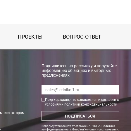
ПРОЕКТЫ
ВОПРОС-ОТВЕТ
Подпишитесь на рассылку и получайте
информацию об акциях и выгодных
предложениях
и
Подтверждаю, что ознакомлен и согласен с
условиями
политики конфиденциальности
омплектаторам
ПОДПИСАТЬСЯ
ги поступают на наш счет в течении 3-5 дней.
Используется защита от спама reCAPTCHA,
Политика
F
конфиденциальности Google
и
Условия использования
.