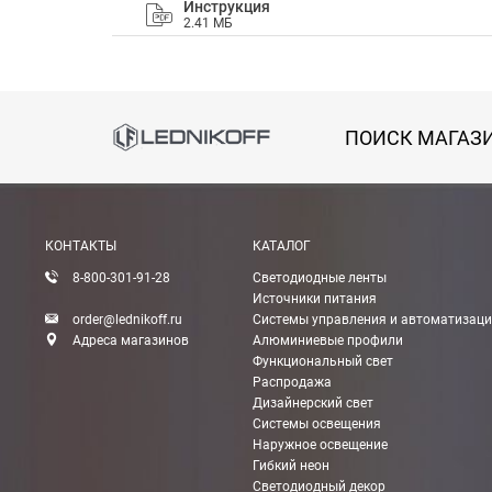
Инструкция
2.41 МБ
Способы оплаты
АКСЕССУАРЫ
ПОИСК МАГАЗ
Онлайн оплата банковской картой
Загрузка товаров
Вы можете оплатить покупку на сайте банковской
КОНТАКТЫ
КАТАЛОГ
Оплата при получении
8-800-301-91-28
Светодиодные ленты
Вы можете оплатить заказ непосредственно при
Источники питания
order@lednikoff.ru
Системы управления и автоматизац
ВНИМАНИЕ! Оплата при получении возможна тол
Адреса магазинов
Алюминиевые профили
Функциональный свет
Распродажа
Безналичная оплата по счету
Дизайнерский свет
Вы можете оплатить заказ по выставленному сч
Системы освещения
Наружное освещение
После получения оплаты счета с Вами свяжется м
Гибкий неон
Светодиодный декор