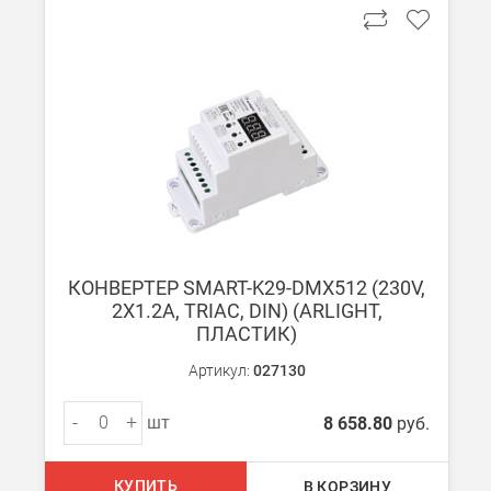
В Москве и МО (за МКАД)
При заказе от 7000 руб. стоимость доставки равна 30 руб. з
При заказе менее 7000 руб. стоимость доставки 750 руб. + 30
В Санкт-Петербурге
БЕСПЛАТНАЯ доставка при сумме заказа от 7000 руб.
При заказе менее 7000 руб. стоимость доставки рассчитывает
КОНВЕРТЕР SMART-K29-DMX512 (230V,
Boxberry
2X1.2A, TRIAC, DIN) (ARLIGHT,
Мы можем доставить ваши заказы сервисом компании Boxberr
ПЛАСТИК)
Артикул:
027130
Транспортные компании
Мы можем отправить ваш заказ транспортной компанией в др
-
+
шт
8 658.80
руб.
Доставка до ТК от 7000 руб. БЕСПЛАТНО.
При заказе менее 7000 руб. стоимость доставки до ТК 750 руб
КУПИТЬ
В КОРЗИНУ