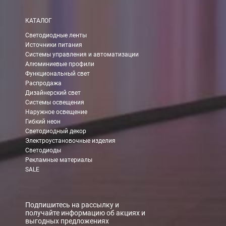
Самовывоз
КАТАЛОГ
Вы можете самостоятельно забрать заказ в одном из наших
м
Светодиодные ленты
Источники питания
В Москве (внутри МКАД)
Системы управления и автоматизации
Алюминиевые профили
БЕСПЛАТНАЯ доставка при сумме заказа от 7000 руб.
Функциональный свет
При заказе менее 7000 руб. стоимость доставки 750 руб.
Распродажа
Дизайнерский свет
Системы освещения
В Москве и МО (за МКАД)
Наружное освещение
Гибкий неон
При заказе от 7000 руб. стоимость доставки равна 30 руб. з
Светодиодный декор
Электроустановочные изделия
При заказе менее 7000 руб. стоимость доставки 750 руб. + 30
Светодиоды
Рекламные материалы
В Санкт-Петербурге
SALE
БЕСПЛАТНАЯ доставка при сумме заказа от 7000 руб.
При заказе менее 7000 руб. стоимость доставки рассчитывает
Подпишитесь на рассылку и
получайте информацию об акциях и
выгодных предложениях