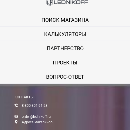
Онлайн оплата банковской картой
ПОИСК МАГАЗИНА
Вы можете оплатить покупку на сайте банковской картой Visa,
КАЛЬКУЛЯТОРЫ
Оплата при получении
Вы можете оплатить заказ непосредственно при получении б
ПАРТНЕРСТВО
ВНИМАНИЕ! Оплата при получении возможна только для Моск
ПРОЕКТЫ
Безналичная оплата по счету
ВОПРОС-ОТВЕТ
Вы можете оплатить заказ по выставленному счету в любом 
После получения оплаты счета с Вами свяжется менеджер для 
КОНТАКТЫ
8-800-301-91-28
Доставка:
order@lednikoff.ru
Адреса магазинов