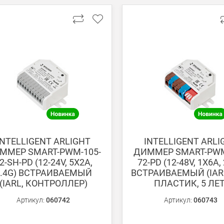
 получении банковской картой или наличными.
ько для Москвы, Московской области и Санкт-Петербурга.
ету в любом удобном Вам банке.
енеджер для уточнения даты доставки. Обратите внимание, что день
INTELLIGENT ARLIGHT
INTELLIGENT ARLI
ММЕР SMART-PWM-105-
ДИММЕР SMART-PWM
2-SH-PD (12-24V, 5X2A,
72-PD (12-48V, 1X6A, 
2.4G) ВСТРАИВАЕМЫЙ
ВСТРАИВАЕМЫЙ (IARL
(IARL, КОНТРОЛЛЕР)
ПЛАСТИК, 5 ЛЕТ
ом из наших
магазинов
Артикул:
060742
Артикул:
060743