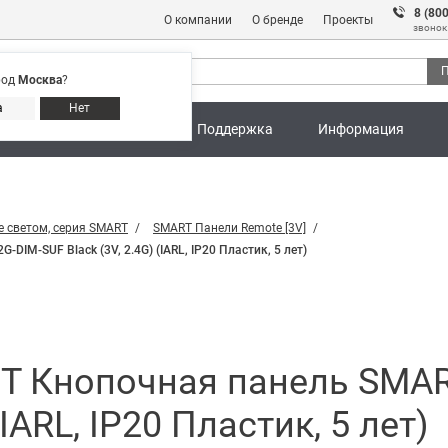
8 (80
О компании
О бренде
Проекты
звонок
П
род
Москва
?
Адреса магазинов
8 (800) 301 91 28
а
Нет
ны
Калькуляторы
Поддержка
Информация
 светом, серия SMART
SMART Панели Remote [3V]
IM-SUF Black (3V, 2.4G) (IARL, IP20 Пластик, 5 лет)
T Кнопочная панель SMART
(IARL, IP20 Пластик, 5 лет)