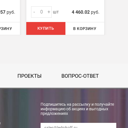
-
+
-
шт
057
руб.
4 460.02
руб.
КУПИТЬ
КУ
РЗИНУ
В КОРЗИНУ
ПРОЕКТЫ
ВОПРОС-ОТВЕТ
Подпишитесь на рассылку и получайте
информацию об акциях и выгодных
rry»
предложениях
и