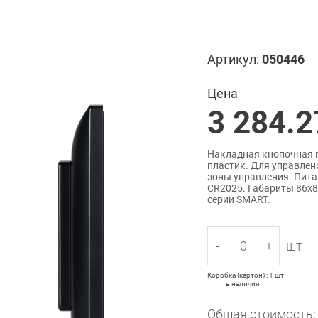
Артикул:
050446
Цена
3 284.2
Накладная кнопочная па
пластик. Для управлен
зоны управления. Пита
CR2025. Габариты 86х8
серии SMART.
-
+
шт
Коробка (картон) : 1 шт
в наличии
Общая стоимость