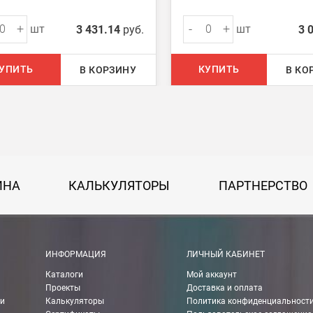
 руб.
+
-
+
шт
шт
3 431.14
руб.
3 
750 руб.
УПИТЬ
КУПИТЬ
В КОРЗИНУ
В КО
на 30 руб. за каждый км от МКАД.
50 руб. + 30 руб. за каждый км от МКАД.
ИНА
КАЛЬКУЛЯТОРЫ
ПАРТНЕРСТВО
 руб.
рассчитывается индивидуально, согласно габаритам и весу груза.
ИНФОРМАЦИЯ
ЛИЧНЫЙ КАБИНЕТ
ании Boxberry. При оформлении заказа выберете «Доставка Boxbe
Каталоги
Мой аккаунт
Проекты
Доставка и оплата
ии
Калькуляторы
Политика конфиденциальност