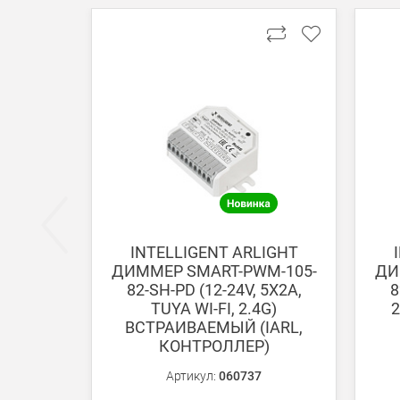
Оплата при получении
Вы можете оплатить заказ непосредственно при
ВНИМАНИЕ! Оплата при получении возможна тол
Безналичная оплата по счету
Вы можете оплатить заказ по выставленному сч
После получения оплаты счета с Вами свяжется м
INTELLIGENT ARLIGHT
ДИММЕР SMART-PWM-105-
ДИ
Доставка:
82-SH-PD (12-24V, 5X2A,
8
TUYA WI-FI, 2.4G)
ВСТРАИВАЕМЫЙ (IARL,
Самовывоз
КОНТРОЛЛЕР)
Вы можете самостоятельно забрать заказ в одн
Артикул:
060737