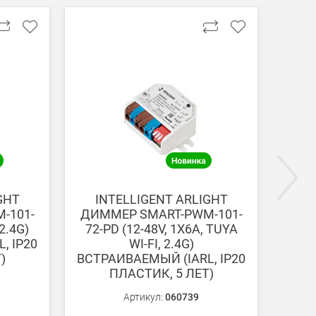
ги поступают на наш счет в течении 3-5 дней.
GHT
INTELLIGENT ARLIGHT
I
-101-
ДИММЕР SMART-PWM-101-
Р
2.4G)
72-PD (12-48V, 1X6A, TUYA
SMA
, IP20
WI-FI, 2.4G)
IN (2
)
ВСТРАИВАЕМЫЙ (IARL, IP20
2.4G
ПЛАСТИК, 5 ЛЕТ)
Артикул:
060739