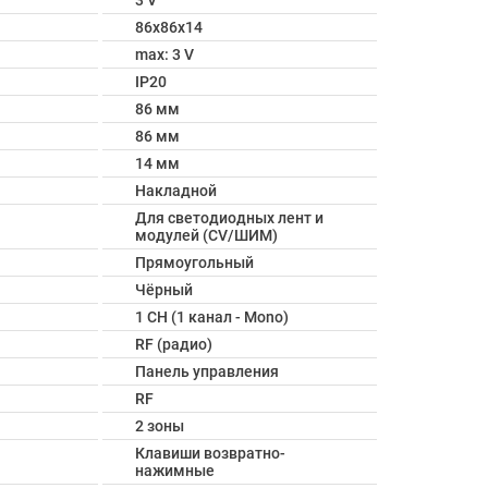
3 V
86х86х14
max: 3 V
IP20
86 мм
86 мм
14 мм
Накладной
Для светодиодных лент и
модулей (CV/ШИМ)
Прямоугольный
Чёрный
1 CH (1 канал - Mono)
RF (радио)
Панель управления
RF
2 зоны
Клавиши возвратно-
нажимные