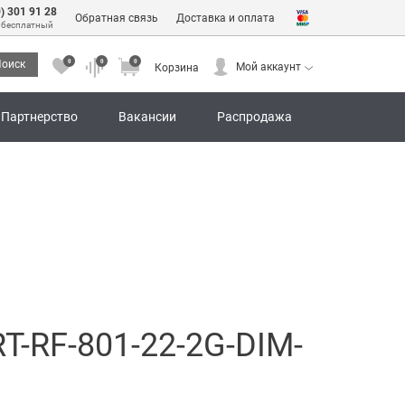
0) 301 91 28
Обратная связь
Доставка и оплата
 бесплатный
0
0
0
оиск
Мой аккаунт
Корзина
0
0
0
Мой аккаунт
Корзина
Партнерство
Вакансии
Распродажа
-RF-801-22-2G-DIM-