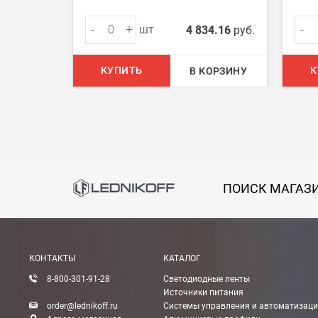
В Москве (внутри МКАД)
БЕСПЛАТНАЯ доставка при сумме заказа от 7000
-
+
-
шт
4 834.16
руб.
При заказе менее 7000 руб. стоимость доставки 
КУПИТЬ
К
В КОРЗИНУ
В Москве и МО (за МКАД)
При заказе от 7000 руб. стоимость доставки рав
При заказе менее 7000 руб. стоимость доставки 7
В Санкт-Петербурге
ПОИСК МАГАЗ
БЕСПЛАТНАЯ доставка при сумме заказа от 7000
При заказе менее 7000 руб. стоимость доставки 
Boxberry
КОНТАКТЫ
КАТАЛОГ
Мы можем доставить ваши заказы сервисом комп
8-800-301-91-28
Светодиодные ленты
Источники питания
order@lednikoff.ru
Системы управления и автоматизац
Транспортные компании