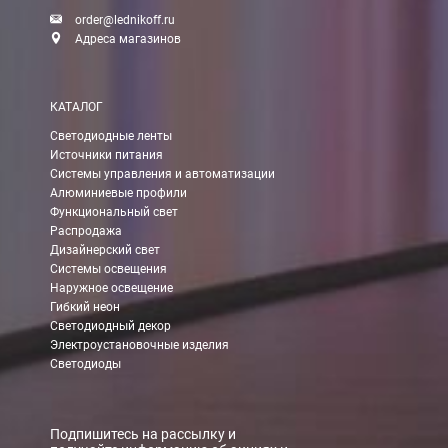
order@lednikoff.ru
Стоимость доставки ТК до Вашего пункта назначения Вы мож
Адреса магазинов
Подробнее об
оплате и доставке
КАТАЛОГ
Светодиодные ленты
Источники питания
Системы управления и автоматизации
Алюминиевые профили
Функциональный свет
Распродажа
Дизайнерский свет
Системы освещения
Наружное освещение
Гибкий неон
Светодиодный декор
Электроустановочные изделия
Светодиоды
Подпишитесь на рассылку и