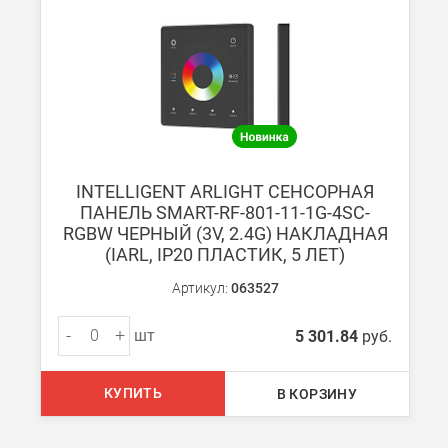
При заказе менее 7000 руб. стоимость доставки 750 руб. + 30
В Санкт-Петербурге
БЕСПЛАТНАЯ доставка при сумме заказа от 7000 руб.
При заказе менее 7000 руб. стоимость доставки рассчитывает
Boxberry
INTELLIGENT ARLIGHT СЕНСОРНАЯ
Мы можем доставить ваши заказы сервисом компании Boxberr
ПАНЕЛЬ SMART-RF-801-11-1G-4SC-
RGBW ЧЕРНЫЙ (3V, 2.4G) НАКЛАДНАЯ
(IARL, IP20 ПЛАСТИК, 5 ЛЕТ)
Транспортные компании
Мы можем отправить ваш заказ транспортной компанией в др
Артикул:
063527
Доставка до ТК от 7000 руб. БЕСПЛАТНО.
-
+
шт
5 301.84
руб.
При заказе менее 7000 руб. стоимость доставки до ТК 750 руб
Стоимость доставки ТК до Вашего пункта назначения Вы мож
КУПИТЬ
В КОРЗИНУ
Подробнее об
оплате и доставке