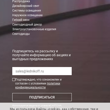
Распродажа
Дизайнерский свет
Системы освещения
Наружное освещение
Гибкий неон
Светодиодный декор
Электроустановочные изделия
Светодиоды
Подпишитесь на рассылку и
получайте информацию об акциях и
выгодных предложениях
Подтверждаю, что ознакомлен и
согласен с условиями
политики
конфиденциальности
ПОДПИСАТЬСЯ
Используется защита от спама reCAPTCHA,
Мы используем файлы «cookie», как собственные, так и
Политика конфиденциальности Google
и
Условия