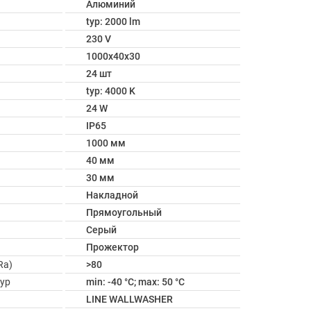
Алюминий
typ: 2000 lm
230 V
1000x40x30
24 шт
typ: 4000 K
24 W
IP65
1000 мм
40 мм
30 мм
Накладной
Прямоугольный
Серый
Прожектор
Ra)
>80
ур
min: -40 °C; max: 50 °C
LINE WALLWASHER