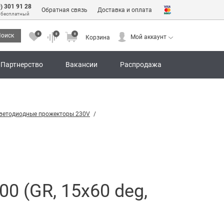
0) 301 91 28
Обратная связь
Доставка и оплата
 бесплатный
0
0
0
оиск
Мой аккаунт
Корзина
0
0
0
Мой аккаунт
Корзина
Партнерство
Вакансии
Распродажа
ветодиодные прожекторы 230V
 (GR, 15x60 deg,