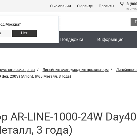
8 (80
О компании
О бренде
Проекты
звонок
П
род
Москва
?
Адреса магазинов
8 (800) 301 91 28
а
Нет
ны
Калькуляторы
Поддержка
Информация
аружного освещения
Линейные светодиодные прожекторы
Линейные с
g, 230V) (Arlight, IP65 Металл, 3 года)
 AR-LINE-1000-24W Day4000
Металл, 3 года)