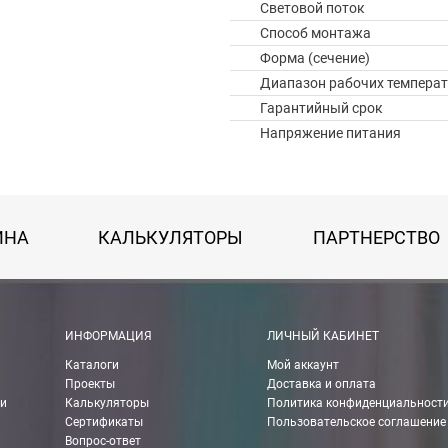
Световой поток
Способ монтажа
Форма (сечение)
Диапазон рабочих температ
Гарантийный срок
Напряжение питания
ИНА
КАЛЬКУЛЯТОРЫ
ПАРТНЕРСТВО
 картой Visa, Mastercard, МИР.
ИНФОРМАЦИЯ
ЛИЧНЫЙ КАБИНЕТ
Каталоги
Мой аккаунт
 получении банковской картой или наличными.
Проекты
Доставка и оплата
ии
Калькуляторы
Политика конфиденциальност
ько для Москвы, Московской области и Санкт-Петербурга.
Сертификаты
Пользовательское соглашение
Вопрос-ответ