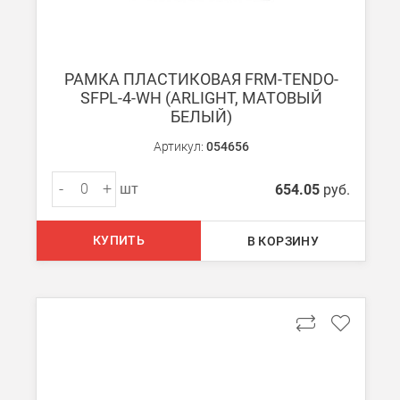
БЕСПЛАТНАЯ доставка при сумме заказа от 7000 руб.
При заказе менее 7000 руб. стоимость доставки рассчитывает
РАМКА ПЛАСТИКОВАЯ FRM-TENDO-
Boxberry
SFPL-4-WH (ARLIGHT, МАТОВЫЙ
Мы можем доставить ваши заказы сервисом компании Boxberr
БЕЛЫЙ)
Артикул:
054656
Транспортные компании
Мы можем отправить ваш заказ транспортной компанией в др
-
+
шт
654.05
руб.
Доставка до ТК от 7000 руб. БЕСПЛАТНО.
При заказе менее 7000 руб. стоимость доставки до ТК 750 руб
КУПИТЬ
В КОРЗИНУ
Стоимость доставки ТК до Вашего пункта назначения Вы мож
Подробнее об
оплате и доставке