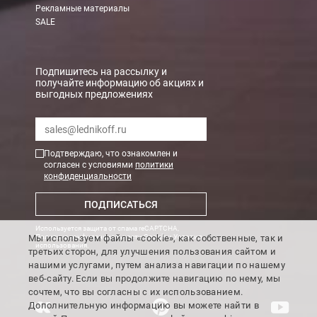
Рекламные материалы
SALE
Подпишитесь на рассылку и
получайте информацию об акциях и
выгодных предложениях
Подтверждаю, что ознакомлен и
согласен с условиями
политики
конфиденциальности
ПОДПИСАТЬСЯ
Используется защита от спама reCAPTCHA,
Мы используем файлы «cookie», как собственные, так и
Политика конфиденциальности Google
и
Условия
использования
.
третьих сторон, для улучшения пользования сайтом и
нашими услугами, путем анализа навигации по нашему
веб-сайту. Если вы продолжите навигацию по нему, мы
сочтем, что вы согласны с их использованием.
Дополнительную информацию вы можете найти в