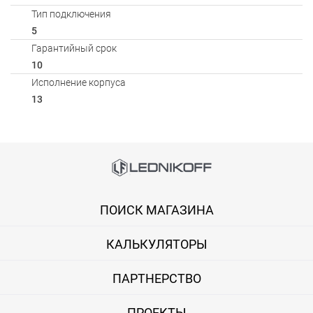
Тип подключения
5
Гарантийный срок
10
Исполнение корпуса
13
Способы оплаты
Онлайн оплата банковской картой
ПОИСК МАГАЗИНА
Вы можете оплатить покупку на сайте банковской картой Visa,
КАЛЬКУЛЯТОРЫ
Оплата при получении
Вы можете оплатить заказ непосредственно при получении б
ПАРТНЕРСТВО
ВНИМАНИЕ! Оплата при получении возможна только для Моск
ПРОЕКТЫ