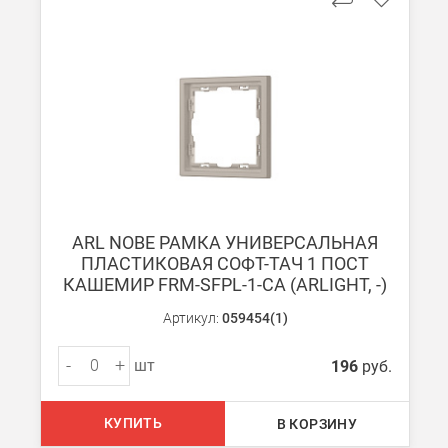
В Москве и МО (за МКАД)
При заказе от 7000 руб. стоимость доставки равна 30 руб. з
При заказе менее 7000 руб. стоимость доставки 750 руб. + 30
В Санкт-Петербурге
БЕСПЛАТНАЯ доставка при сумме заказа от 7000 руб.
При заказе менее 7000 руб. стоимость доставки рассчитывает
ARL NOBE РАМКА УНИВЕРСАЛЬНАЯ
Boxberry
ПЛАСТИКОВАЯ СОФТ-ТАЧ 1 ПОСТ
Мы можем доставить ваши заказы сервисом компании Boxberr
КАШЕМИР FRM-SFPL-1-CA (ARLIGHT, -)
Артикул:
059454(1)
Транспортные компании
Мы можем отправить ваш заказ транспортной компанией в др
-
+
шт
196
руб.
Доставка до ТК от 7000 руб. БЕСПЛАТНО.
При заказе менее 7000 руб. стоимость доставки до ТК 750 руб
КУПИТЬ
В КОРЗИНУ