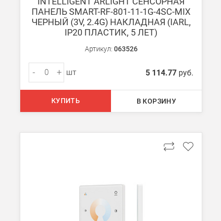
INTELLIGENT ARLIGHT СЕНСОРНАЯ
Мы можем доставить ваши заказы сервисом компании Boxberr
ПАНЕЛЬ SMART-RF-801-11-1G-4SC-MIX
ЧЕРНЫЙ (3V, 2.4G) НАКЛАДНАЯ (IARL,
IP20 ПЛАСТИК, 5 ЛЕТ)
Транспортные компании
Мы можем отправить ваш заказ транспортной компанией в др
Артикул:
063526
Доставка до ТК от 7000 руб. БЕСПЛАТНО.
-
+
шт
5 114.77
руб.
При заказе менее 7000 руб. стоимость доставки до ТК 750 руб
Стоимость доставки ТК до Вашего пункта назначения Вы мож
КУПИТЬ
В КОРЗИНУ
Подробнее об
оплате и доставке