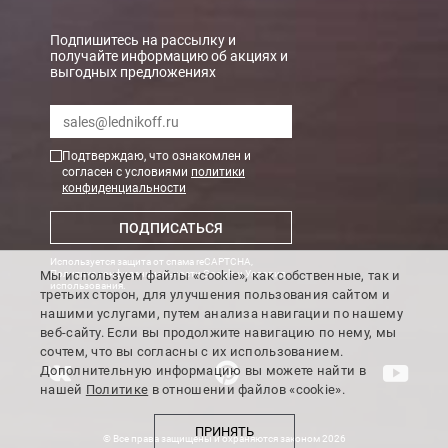
Подпишитесь на рассылку и
получайте информацию об акциях и
выгодных предложениях
Подтверждаю, что ознакомлен и
согласен с условиями
политики
конфиденциальности
ПОДПИСАТЬСЯ
Используется защита от спама reCAPTCHA,
Мы используем файлы «cookie», как собственные, так и
Политика конфиденциальности Google
и
Условия
использования
.
третьих сторон, для улучшения пользования сайтом и
нашими услугами, путем анализа навигации по нашему
веб-сайту. Если вы продолжите навигацию по нему, мы
сочтем, что вы согласны с их использованием.
Дополнительную информацию вы можете найти в
нашей
Политике
в отношении файлов «cookie».
ПРИНЯТЬ
© Все права защищены и охраняются законом 2026