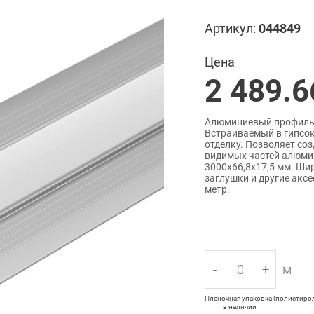
Артикул:
044849
Цена
2 489.6
Алюминиевый профиль д
Встраиваемый в гипсок
отделку. Позволяет соз
видимых частей алюми
3000x66,8x17,5 мм. Ши
заглушки и другие аксе
метр.
-
+
м
Пленочная упаковка (полистирол)
в наличии