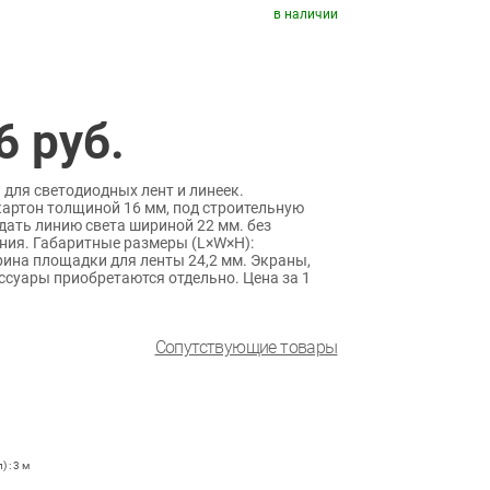
в наличии
6
руб.
ля светодиодных лент и линеек.
артон толщиной 16 мм, под строительную
дать линию света шириной 22 мм. без
ния. Габаритные размеры (L×W×H):
рина площадки для ленты 24,2 мм. Экраны,
ссуары приобретаются отдельно. Цена за 1
Сопутствующие товары
 : 3 м