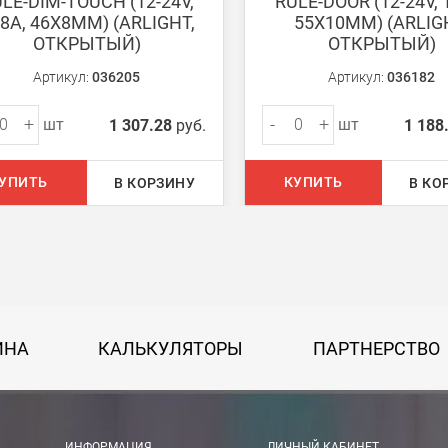
LE-DIM-TOUCH (12-24V,
RULE-DOOR (12-24V, 
8A, 46X8MM) (ARLIGHT,
55X10MM) (ARLIG
ОТКРЫТЫЙ)
ОТКРЫТЫЙ)
Артикул:
036205
Артикул:
036182
ом из наших
магазинов
+
-
+
шт
шт
1 307.28
руб.
1 188
 руб.
УПИТЬ
КУПИТЬ
В КОРЗИНУ
В КО
750 руб.
на 30 руб. за каждый км от МКАД.
50 руб. + 30 руб. за каждый км от МКАД.
ИНА
КАЛЬКУЛЯТОРЫ
ПАРТНЕРСТВО
 руб.
рассчитывается индивидуально, согласно габаритам и весу груза.
ИНФОРМАЦИЯ
ЛИЧНЫЙ КАБИНЕТ