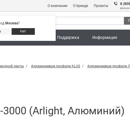
8 (80
О компании
О бренде
Проекты
звонок
П
род
Москва
?
Адреса магазинов
8 (800) 301 91 28
а
Нет
ны
Калькуляторы
Поддержка
Информация
диодной ленты
Алюминиевые профили KLUS
Алюминиевые профили Л
3000 (Arlight, Алюминий)