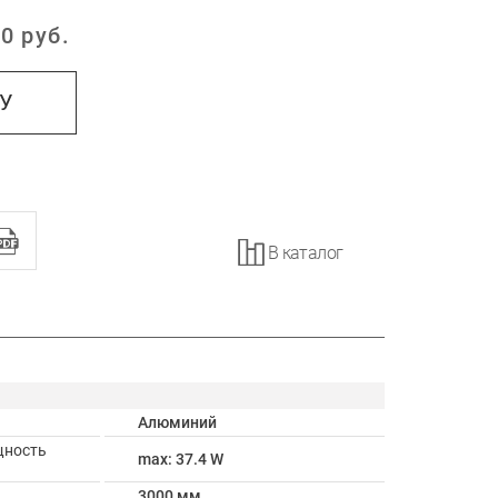
0
руб.
:
НУ
В каталог
Алюминий
щность
max: 37.4 W
3000 мм