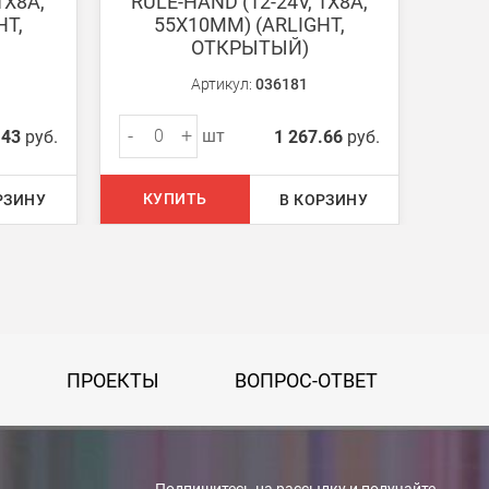
1X8A,
RULE-HAND (12-24V, 1X8A,
R
HT,
55X10MM) (ARLIGHT,
ОТКРЫТЫЙ)
(A
Артикул:
036181
-
+
-
шт
.43
руб.
1 267.66
руб.
КУПИТЬ
КУ
РЗИНУ
В КОРЗИНУ
ПРОЕКТЫ
ВОПРОС-ОТВЕТ