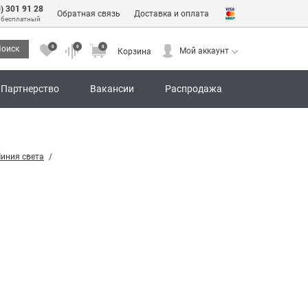
0) 301 91 28
Обратная связь
Доставка и оплата
 бесплатный
0
0
0
оиск
Мой аккаунт
Корзина
0
0
0
Мой аккаунт
Корзина
Партнерство
Вакансии
Распродажа
иния света