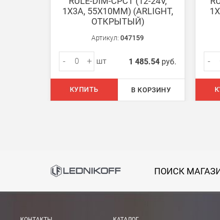
RULE-DIM-CPCT (12-24V,
RU
Доставка:
1X3A, 55X10MM) (ARLIGHT,
1X
ОТКРЫТЫЙ)
Самовывоз
Артикул:
047159
Вы можете самостоятельно забрать заказ в одн
-
+
-
шт
1 485.54
руб.
В Москве (внутри МКАД)
БЕСПЛАТНАЯ доставка при сумме заказа от 7000
КУПИТЬ
К
В КОРЗИНУ
При заказе менее 7000 руб. стоимость доставки 
В Москве и МО (за МКАД)
При заказе от 7000 руб. стоимость доставки рав
При заказе менее 7000 руб. стоимость доставки 7
ПОИСК МАГАЗ
В Санкт-Петербурге
БЕСПЛАТНАЯ доставка при сумме заказа от 7000
При заказе менее 7000 руб. стоимость доставки 
КОНТАКТЫ
КАТАЛОГ