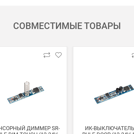
СОВМЕСТИМЫЕ ТОВАРЫ
 картой Visa, Mastercard, МИР.
 получении банковской картой или наличными.
ько для Москвы, Московской области и Санкт-Петербурга.
ету в любом удобном Вам банке.
енеджер для уточнения даты доставки. Обратите внимание, что день
НСОРНЫЙ ДИММЕР SR-
ИК-ВЫКЛЮЧАТЕЛЬ 