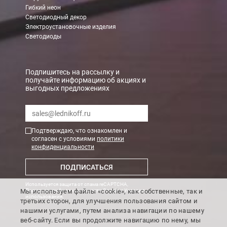
Гибкий неон
Светодиодный декор
Электроустановочные изделия
Светодиоды
Подпишитесь на рассылку и
получайте информацию об акциях и
выгодных предложениях
Подтверждаю, что ознакомлен и
согласен с условиями
политики
конфиденциальности
ПОДПИСАТЬСЯ
Используется защита от спама reCAPTCHA,
Мы используем файлы «cookie», как собственные, так и
Политика конфиденциальности Google
и
Условия
использования
.
третьих сторон, для улучшения пользования сайтом и
нашими услугами, путем анализа навигации по нашему
веб-сайту. Если вы продолжите навигацию по нему, мы