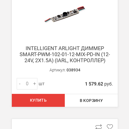
В Санкт-Петербурге
БЕСПЛАТНАЯ доставка при сумме заказа от 7000 руб.
При заказе менее 7000 руб. стоимость доставки рассчитывает
INTELLIGENT ARLIGHT ДИММЕР
Boxberry
SMART-PWM-102-01-12-MIX-PD-IN (12-
Мы можем доставить ваши заказы сервисом компании Boxberr
24V, 2X1.5A) (IARL, КОНТРОЛЛЕР)
Артикул:
038934
Транспортные компании
Мы можем отправить ваш заказ транспортной компанией в др
-
+
шт
1 579.62
руб.
Доставка до ТК от 7000 руб. БЕСПЛАТНО.
При заказе менее 7000 руб. стоимость доставки до ТК 750 руб
КУПИТЬ
В КОРЗИНУ
Стоимость доставки ТК до Вашего пункта назначения Вы мож
Подробнее об
оплате и доставке