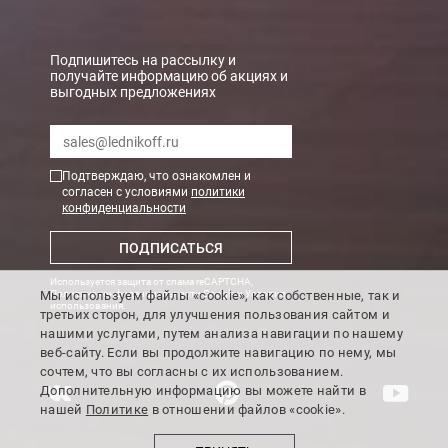
БЕСПЛАТНАЯ доставка при сумме заказа от 7000 руб.
При заказе менее 7000 руб. стоимость доставки рассчитывает
Подпишитесь на рассылку и
получайте информацию об акциях и
выгодных предложениях
Boxberry
Мы можем доставить ваши заказы сервисом компании Boxberr
Подтверждаю, что ознакомлен и
Транспортные компании
согласен с условиями
политики
конфиденциальности
Мы можем отправить ваш заказ транспортной компанией в др
ПОДПИСАТЬСЯ
Доставка до ТК от 7000 руб. БЕСПЛАТНО.
Используется защита от спама reCAPTCHA,
При заказе менее 7000 руб. стоимость доставки до ТК 750 руб
Мы используем файлы «cookie», как собственные, так и
Политика конфиденциальности Google
и
Условия
использования
.
третьих сторон, для улучшения пользования сайтом и
Стоимость доставки ТК до Вашего пункта назначения Вы мож
нашими услугами, путем анализа навигации по нашему
Подробнее об
оплате и доставке
веб-сайту. Если вы продолжите навигацию по нему, мы
сочтем, что вы согласны с их использованием.
Дополнительную информацию вы можете найти в
нашей
Политике
в отношении файлов «cookie».