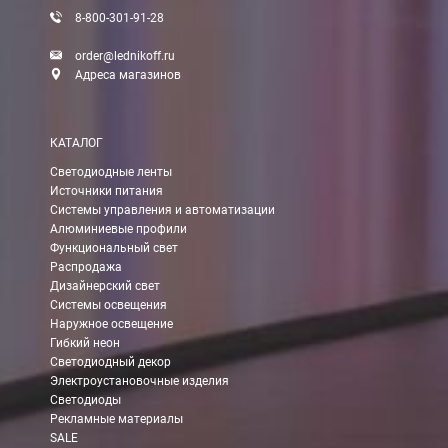
8-800-301-91-28
Доставка:
order@lednikoff.ru
Адреса магазинов
Самовывоз
КАТАЛОГ
Вы можете самостоятельно забрать заказ в одном из наших
м
Светодиодные ленты
Источники питания
В Москве (внутри МКАД)
Системы управления и автоматизации
Алюминиевые профили
БЕСПЛАТНАЯ доставка при сумме заказа от 7000 руб.
Функциональный свет
При заказе менее 7000 руб. стоимость доставки 750 руб.
Распродажа
Дизайнерский свет
Системы освещения
В Москве и МО (за МКАД)
Наружное освещение
Гибкий неон
При заказе от 7000 руб. стоимость доставки равна 30 руб. з
Светодиодный декор
Электроустановочные изделия
При заказе менее 7000 руб. стоимость доставки 750 руб. + 30
Светодиоды
Рекламные материалы
В Санкт-Петербурге
SALE