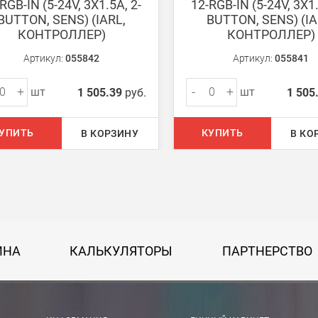
RGB-IN (5-24V, 3X1.5A, 2-
12-RGB-IN (5-24V, 3X1.
BUTTON, SENS) (IARL,
BUTTON, SENS) (IA
КОНТРОЛЛЕР)
КОНТРОЛЛЕР)
ом из наших
магазинов
Артикул:
055842
Артикул:
055841
+
-
+
шт
шт
1 505.39
руб.
1 505
 руб.
УПИТЬ
КУПИТЬ
В КОРЗИНУ
В КО
750 руб.
на 30 руб. за каждый км от МКАД.
50 руб. + 30 руб. за каждый км от МКАД.
ИНА
КАЛЬКУЛЯТОРЫ
ПАРТНЕРСТВО
 руб.
рассчитывается индивидуально, согласно габаритам и весу груза.