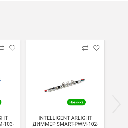
ги поступают на наш счет в течении 3-5 дней.
GHT
INTELLIGENT ARLIGHT
I
-103-
ДИММЕР SMART-PWM-102-
ДИМ