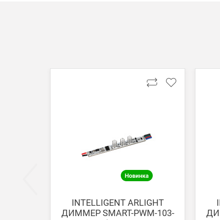
Способы оплаты
АКСЕССУАРЫ
Онлайн оплата банковской картой
Загрузка товаров
Вы можете оплатить покупку на сайте банковской
Оплата при получении
Вы можете оплатить заказ непосредственно при
ВНИМАНИЕ! Оплата при получении возможна тол
Безналичная оплата по счету
Вы можете оплатить заказ по выставленному сч
После получения оплаты счета с Вами свяжется м
INTELLIGENT ARLIGHT
ДИММЕР SMART-PWM-103-
ДИ
Доставка: