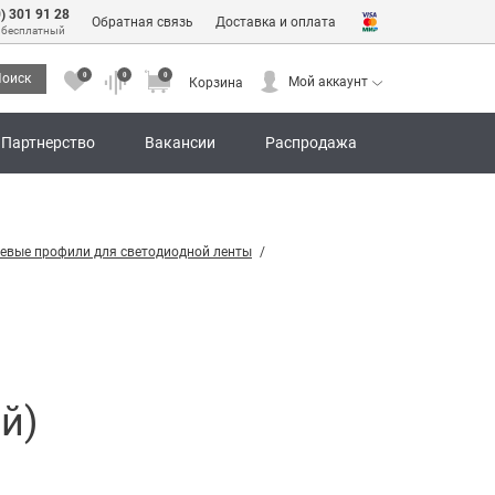
0) 301 91 28
Обратная связь
Доставка и оплата
 бесплатный
0
0
0
оиск
Мой аккаунт
Корзина
0
0
0
Мой аккаунт
Корзина
Партнерство
Вакансии
Распродажа
евые профили для светодиодной ленты
й)