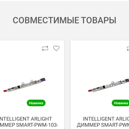
СОВМЕСТИМЫЕ ТОВАРЫ
 картой Visa, Mastercard, МИР.
 получении банковской картой или наличными.
ько для Москвы, Московской области и Санкт-Петербурга.
ету в любом удобном Вам банке.
енеджер для уточнения даты доставки. Обратите внимание, что день
INTELLIGENT ARLIGHT
INTELLIGENT ARLI
ММЕР SMART-PWM-103-
ДИММЕР SMART-PWM