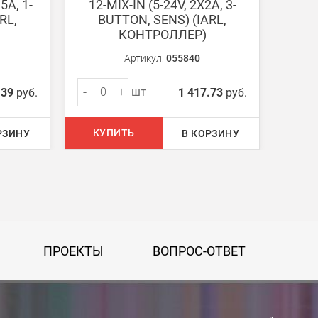
5A, 1-
12-MIX-IN (5-24V, 2X2A, 3-
12-
RL,
BUTTON, SENS) (IARL,
B
КОНТРОЛЛЕР)
Артикул:
055840
-
+
-
шт
.39
руб.
1 417.73
руб.
КУПИТЬ
КУ
РЗИНУ
В КОРЗИНУ
ПРОЕКТЫ
ВОПРОС-ОТВЕТ