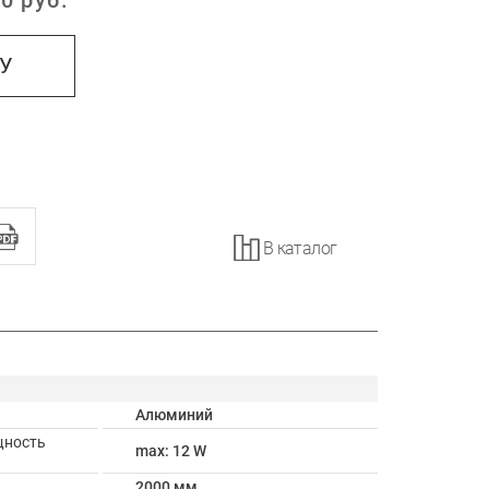
0
руб.
:
НУ
В каталог
Алюминий
щность
max: 12 W
2000 мм