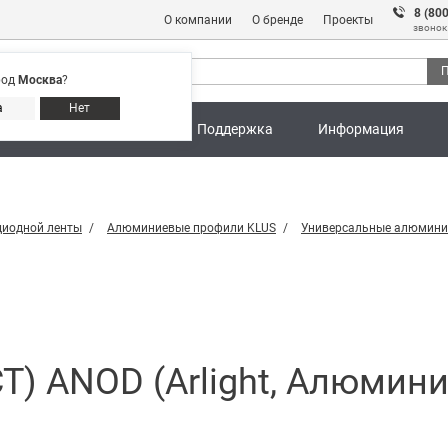
8 (80
О компании
О бренде
Проекты
звонок
П
род
Москва
?
Адреса магазинов
8 (800) 301 91 28
а
Нет
ны
Калькуляторы
Поддержка
Информация
диодной ленты
Алюминиевые профили KLUS
Универсальные алюмини
T) ANOD (Arlight, Алюмини