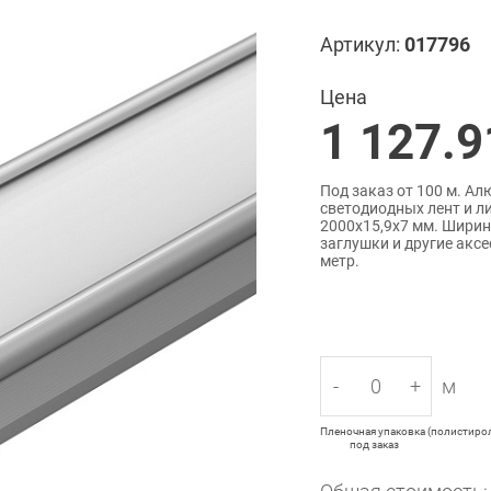
Артикул:
017796
Цена
1 127.9
Под заказ от 100 м. 
светодиодных лент и л
2000x15,9x7 мм. Ширин
заглушки и другие аксе
метр.
-
+
м
Пленочная упаковка (полистирол)
под заказ