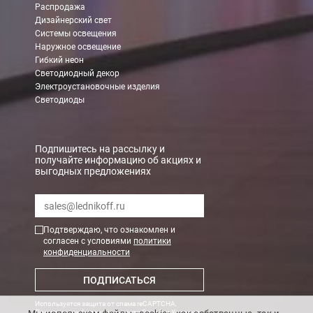
Распродажа
Дизайнерский свет
Системы освещения
Наружное освещение
Гибкий неон
Светодиодный декор
Электроустановочные изделия
Светодиоды
Подпишитесь на рассылку и
получайте информацию об акциях и
выгодных предложениях
Подтверждаю, что ознакомлен и
согласен с условиями
политики
конфиденциальности
ПОДПИСАТЬСЯ
Используется защита от спама reCAPTCHA,
Политика конфиденциальности Google
и
Условия