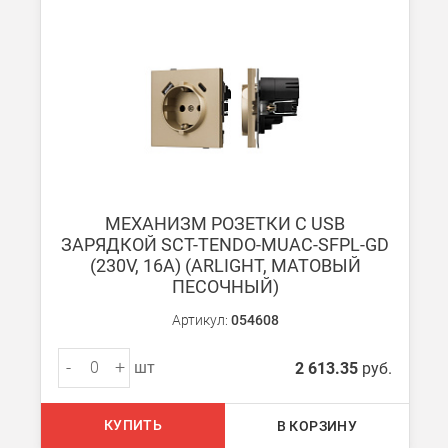
При заказе от 7000 руб. стоимость доставки равна 30 руб. з
При заказе менее 7000 руб. стоимость доставки 750 руб. + 30
В Санкт-Петербурге
БЕСПЛАТНАЯ доставка при сумме заказа от 7000 руб.
При заказе менее 7000 руб. стоимость доставки рассчитывает
Boxberry
МЕХАНИЗМ РОЗЕТКИ С USB
Мы можем доставить ваши заказы сервисом компании Boxberr
ЗАРЯДКОЙ SCT-TENDO-MUAC-SFPL-GD
(230V, 16A) (ARLIGHT, МАТОВЫЙ
ПЕСОЧНЫЙ)
Транспортные компании
Мы можем отправить ваш заказ транспортной компанией в др
Артикул:
054608
Доставка до ТК от 7000 руб. БЕСПЛАТНО.
-
+
шт
2 613.35
руб.
При заказе менее 7000 руб. стоимость доставки до ТК 750 руб
Стоимость доставки ТК до Вашего пункта назначения Вы мож
КУПИТЬ
В КОРЗИНУ
Подробнее об
оплате и доставке